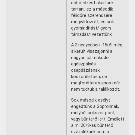
dobóedzést akartunk
tartani, ez a második
félidőre szerencsére
megváltozott, és sok
gyorsindítást/ gyors
támadást vezettünk.
A 3.negyedben -15ről még
sikerült visszajönni a
nagyon jól működő
egészpályás
csapdázásnak
köszönhetően, de
megfordítani sajnos már
nem tudtuk a találkozót.
Sok második esélyt
engedtünk a Sopronnak,
melyből sokszor pont,
vagy büntető lett. Emellett
a mi 20/8-as büntető
százalékunk sem a