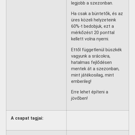
legjobb a szezonban.
Ha csak a büntetők, és az
üres közeli helyzeteink
60%-t bedobjuk, ezt a
mérkőzést 20 ponttal
kellett volna nyerni.
Ettől függetlenül büszkék
vagyunk a srácokra,
hatalmas fejlődésen
mentek át a szezonban,
mint játékosilag, mint
emberileg!
Erre lehet építeni a
jövőben!
A csapat tagjai: