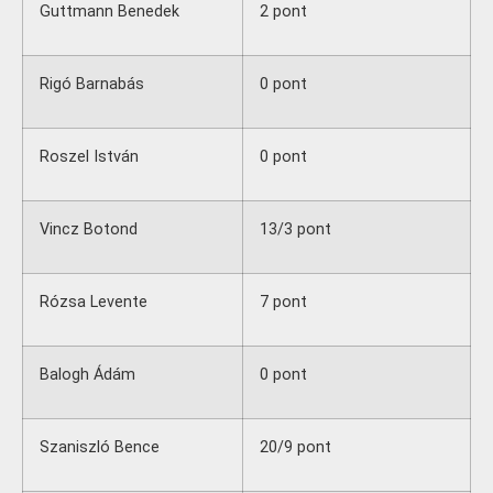
Guttmann Benedek
2 pont
Rigó Barnabás
0 pont
Roszel István
0 pont
Vincz Botond
13/3 pont
Rózsa Levente
7 pont
Balogh Ádám
0 pont
Szaniszló Bence
20/9 pont