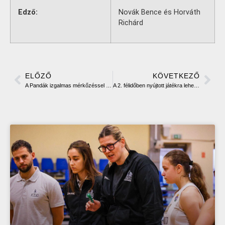
Edző:
Novák Bence és Horváth
Richárd
ELŐZŐ
KÖVETKEZŐ
A Pandák izgalmas mérkőzéssel zárták az évadot!
A 2. félidőben nyújtott játékra lehet építkezni