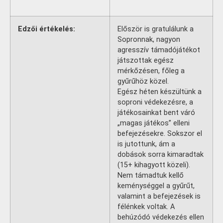
Edzői értékelés:
Először is gratulálunk a
Sopronnak, nagyon
agresszív támadójátékot
játszottak egész
mérkőzésen, főleg a
gyűrűhöz közel.
Egész héten készültünk a
soproni védekezésre, a
játékosainkat bent váró
„magas játékos” elleni
befejezésekre. Sokszor el
is jutottunk, ám a
dobások sorra kimaradtak
(15+ kihagyott közeli).
Nem támadtuk kellő
keménységgel a gyűrűt,
valamint a befejezések is
félénkek voltak. A
behúzódó védekezés ellen