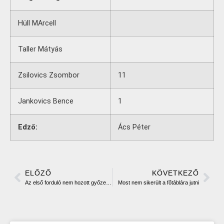
Hüll MArcell
Taller Mátyás
Zsilovics Zsombor
11
Jankovics Bence
1
Edző:
Ács Péter
ELŐZŐ
KÖVETKEZŐ
Az első forduló nem hozott győzelmet az U14/B csapatnak
Most nem sikerült a főtáblára jutni