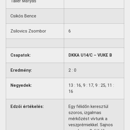
Taller Mátyás
Csikós Bence
Zsilovics Zsombor
6
Csapatok:
DKKA U14/C – VUKE B
Eredmény:
2 : 0
Negyedek:
13 : 16, 9 : 17, 9 : 25, 11 :
16
Edzői értékelés:
Egy félidőn keresztül
szoros, izgalmas
mérkőzést vívtunk a
veszprémiekkel. Sajnos