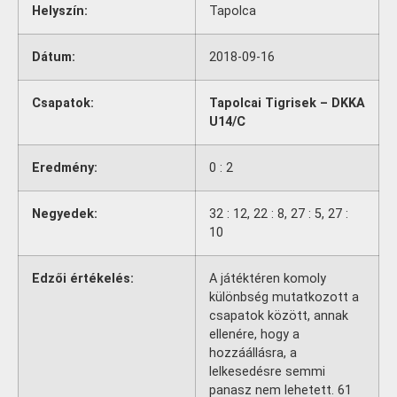
Helyszín:
Tapolca
Dátum:
2018-09-16
Csapatok:
Tapolcai Tigrisek – DKKA
U14/C
Eredmény:
0 : 2
Negyedek:
32 : 12, 22 : 8, 27 : 5, 27 :
10
Edzői értékelés:
A játéktéren komoly
különbség mutatkozott a
csapatok között, annak
ellenére, hogy a
hozzáállásra, a
lelkesedésre semmi
panasz nem lehetett. 61