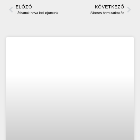
ELŐZŐ
KÖVETKEZŐ
Láthattuk hova kell eljutnunk
Sikeres bemutatkozás