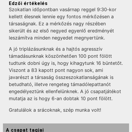
Edzői értékelés
Szokatlan időpontban vasárnap reggel 9:30-kor
kellett élesnek lennie egy fontos mérkőzésen a
társaságnak. Ez a mérkőzés nagy részében
sikerült és az első negyed egyenlő eredményét
leszámítva minden negyedet megnyertünk.
A jó triplázásunknak és a hajtós agresszív
támadásunknak köszönhetően 100 pont fölött
tudtunk dobni úgy is, hogy kihagytunk 16 büntetőt.
Viszont a 83 kapott pont nagyon sok, ami
javarészt a társaság összeszokatlanságának is
betudható, illetve rengeteg támadólepattanót
engedélyeztünk ellenfelünknek. A jó csapatjátékot
mutatja az is hogy 6-an dobtak 10 pont fölött.
Gratulálok a srácoknak, szép munka volt!
A csapat tagjai