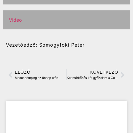
Video
Vezetőedző: Somogyfoki Péter
ELŐZŐ
KÖVETKEZŐ
Meccsdömping az ünnep után
Két mérkőzés két győzelem a Cougars hétvégi mérlege