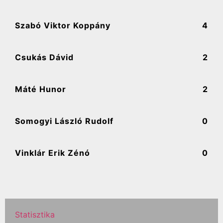
Szabó Viktor Koppány
4
Csukás Dávid
2
Máté Hunor
2
Somogyi László Rudolf
0
Vinklár Erik Zénó
0
Statisztika