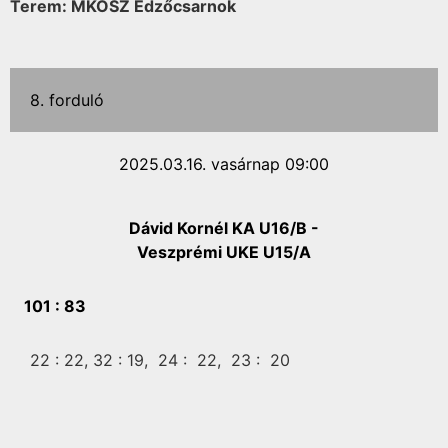
Terem: MKOSZ Edzőcsarnok
8. forduló
2025.03.16. vasárnap 09:00
Dávid Kornél KA U16/B -
Veszprémi UKE U15/A
101 :
83
22 :
22,
32 :
19,
24 :
22,
23 :
20