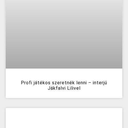
Profi játékos szeretnék lenni – interjú
Jákfalvi Lilivel