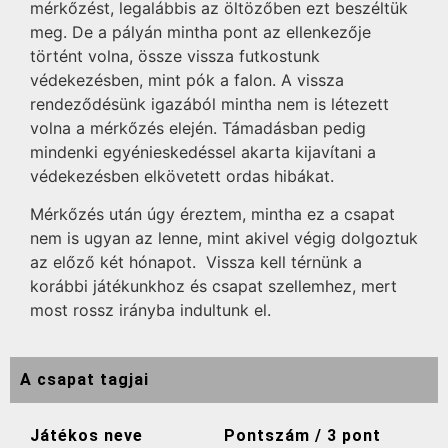
mérkőzést, legalábbis az öltözőben ezt beszéltük
meg. De a pályán mintha pont az ellenkezője
történt volna, össze vissza futkostunk
védekezésben, mint pók a falon. A vissza
rendeződésünk igazából mintha nem is létezett
volna a mérkőzés elején. Támadásban pedig
mindenki egyénieskedéssel akarta kijavítani a
védekezésben elkövetett ordas hibákat.
Mérkőzés után úgy éreztem, mintha ez a csapat
nem is ugyan az lenne, mint akivel végig dolgoztuk
az előző két hónapot. Vissza kell térnünk a
korábbi játékunkhoz és csapat szellemhez, mert
most rossz irányba indultunk el.
A csapat tagjai
Játékos neve
Pontszám / 3 pont