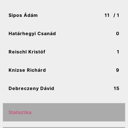
Sipos Ádám
11
/ 1
Határhegyi Csanád
0
Reischl Kristóf
1
Knizse Richárd
9
Debreczeny Dávid
15
Statisztika