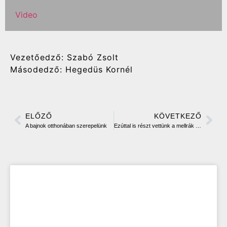
Video
Vezetőedző: Szabó Zsolt
Másodedző: Hegedüs Kornél
ELŐZŐ
KÖVETKEZŐ
A bajnok otthonában szerepelünk
Ezúttal is részt vettünk a mellrák elleni sétán