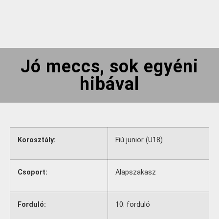
Jó meccs, sok egyéni
hibával
Korosztály:
Fiú junior (U18)
Csoport:
Alapszakasz
Forduló:
10. forduló