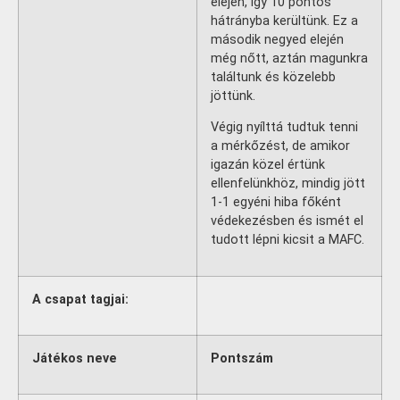
elején, így 10 pontos
hátrányba kerültünk. Ez a
második negyed elején
még nőtt, aztán magunkra
találtunk és közelebb
jöttünk.
Végig nyílttá tudtuk tenni
a mérkőzést, de amikor
igazán közel értünk
ellenfelünkhöz, mindig jött
1-1 egyéni hiba főként
védekezésben és ismét el
tudott lépni kicsit a MAFC.
A csapat tagjai:
Játékos neve
Pontszám