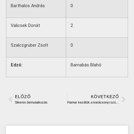
Barthalos András
0
Valicsek Donát
2
Szalczgruber Zsolt
0
Edző:
Barnabás Blahó
ELŐZŐ
KÖVETKEZŐ
Sikeres bemutatkozás
Hamar kezdtük a karácsonyi szünetet