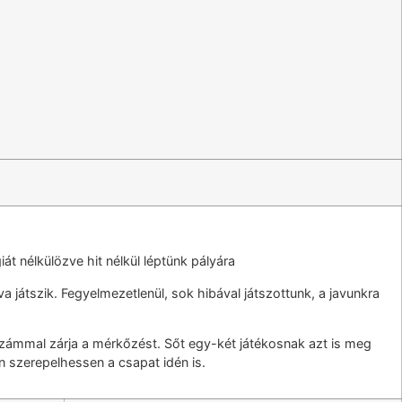
t nélkülözve hit nélkül léptünk pályára
 játszik. Fegyelmezetlenül, sok hibával játszottunk, a javunkra
zámmal zárja a mérkőzést. Sőt egy-két játékosnak azt is meg
en szerepelhessen a csapat idén is.