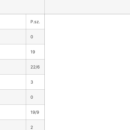
P.sz.
0
19
22/6
3
0
19/9
2