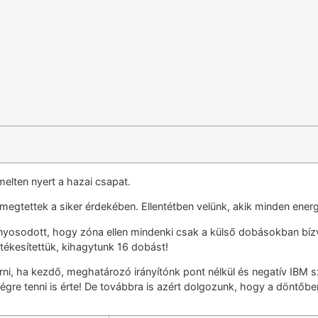
lten nyert a hazai csapat.
egtettek a siker érdekében. Ellentétben velünk, akik minden energiá
zonyosodott, hogy zóna ellen mindenki csak a külső dobásokban bízva
tékesítettük, kihagytunk 16 dobást!
i, ha kezdő, meghatározó irányítónk pont nélkül és negatív IBM s
 végre tenni is érte! De továbbra is azért dolgozunk, hogy a döntőb