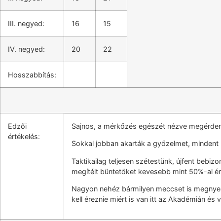
III. negyed:
16
15
IV. negyed:
20
22
Hosszabbítás:
Edzői
Sajnos, a mérkőzés egészét nézve megérdeme
értékelés:
Sokkal jobban akarták a győzelmet, mindent m
Taktikailag teljesen szétestünk, újfent bebi
megítélt büntetőket kevesebb mint 50%-al ér
Nagyon nehéz bármilyen meccset is megnyern
kell éreznie miért is van itt az Akadémián és