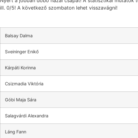
Nyert a jobban dobó hazai csapat! A statisztikai mutatók t
ill. 0/5! A következő szombaton lehet visszavágni!
Balsay Dalma
Sveininger Enikő
Kárpáti Korinna
Csizmadia Viktória
Góbi Maja Sára
Salagvárdi Alexandra
Láng Fann