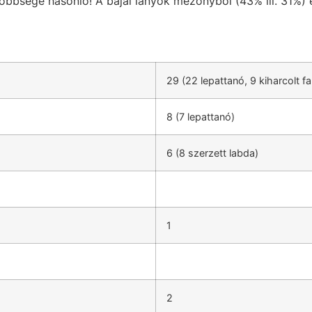
öbbsége hasonló! A bajai lányok mezőnyből (43% ill. 31%) é
29 (22 lepattanó, 9 kiharcolt fa
8 (7 lepattanó)
6 (8 szerzett labda)
1
2