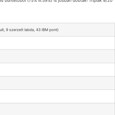
s büntetőből (75% ill.59%) is jobban dobtak! Triplák 8/20
ult, 9 szerzett labda, 43 IBM pont)