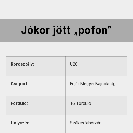
Jókor jött „pofon”
Korosztály:
U20
Csoport:
Fejér Megyei Bajnokság
Forduló:
16. forduló
Helyszín:
Székesfehérvár