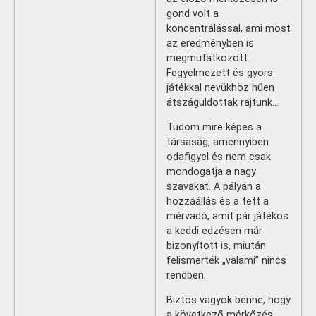
gond volt a
koncentrálással, ami most
az eredményben is
megmutatkozott.
Fegyelmezett és gyors
játékkal nevükhöz hűen
átszáguldottak rajtunk…
Tudom mire képes a
társaság, amennyiben
odafigyel és nem csak
mondogatja a nagy
szavakat. A pályán a
hozzáállás és a tett a
mérvadó, amit pár játékos
a keddi edzésen már
bizonyított is, miután
felismerték „valami” nincs
rendben.
Biztos vagyok benne, hogy
a következő mérkőzés