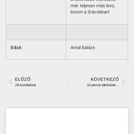
már teljesen más lesz,
bízom a Srácokban!
Edző:
Antal Balázs
ELŐZŐ
KÖVETKEZŐ
Jól küzdöttünk
10 percet elkéstünk…