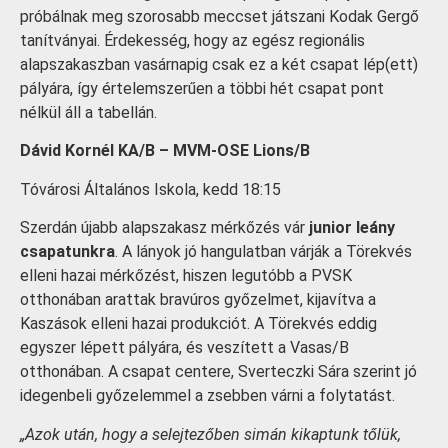
próbálnak meg szorosabb meccset játszani Kodak Gergő
tanítványai. Érdekesség, hogy az egész regionális
alapszakaszban vasárnapig csak ez a két csapat lép(ett)
pályára, így értelemszerűen a többi hét csapat pont
nélkül áll a tabellán.
Dávid Kornél KA/B – MVM-OSE Lions/B
Tóvárosi Általános Iskola, kedd 18:15
Szerdán újabb alapszakasz mérkőzés vár
junior leány
csapatunkra
. A lányok jó hangulatban várják a Törekvés
elleni hazai mérkőzést, hiszen legutóbb a PVSK
otthonában arattak bravúros győzelmet, kijavítva a
Kaszások elleni hazai produkciót. A Törekvés eddig
egyszer lépett pályára, és veszített a Vasas/B
otthonában. A csapat centere, Sverteczki Sára szerint jó
idegenbeli győzelemmel a zsebben várni a folytatást.
„Azok után, hogy a selejtezőben simán kikaptunk tőlük,