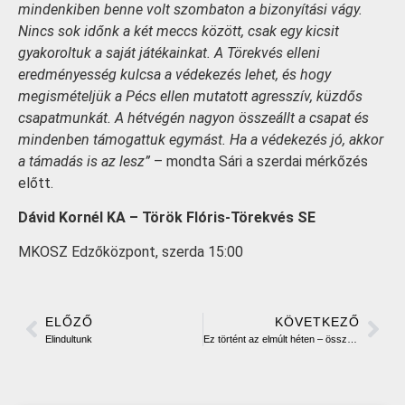
mindenkiben benne volt szombaton a bizonyítási vágy.
Nincs sok időnk a két meccs között, csak egy kicsit
gyakoroltuk a saját játékainkat. A Törekvés elleni
eredményesség kulcsa a védekezés lehet, és hogy
megismételjük a Pécs ellen mutatott agresszív, küzdős
csapatmunkát. A hétvégén nagyon összeállt a csapat és
mindenben támogattuk egymást. Ha a védekezés jó, akkor
a támadás is az lesz”
– mondta Sári a szerdai mérkőzés
előtt.
Dávid Kornél KA – Török Flóris-Törekvés SE
MKOSZ Edzőközpont, szerda 15:00
ELŐZŐ
KÖVETKEZŐ
Elindultunk
Ez történt az elmúlt héten – összefoglaló utánpótlás csapataink szerepléséről