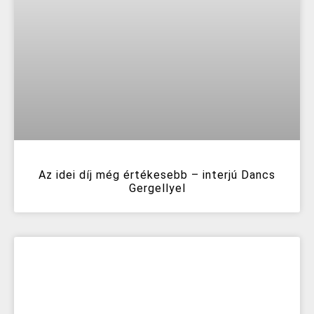
Az idei díj még értékesebb – interjú Dancs
Gergellyel