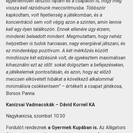
egyértelműen látszott rajtam és a csapaton is, hogy még
vissza kell rázódnunk meccsritmusba. Többször
kapkodtam, volt fejetlenség a játékomban, és a
koncentráció sem volt végig azon a szinten, amin lennie
kell egy ilyen találkozón. Ennek ellenére úgy érzem,
mindenki beleadott mindent. Megmutattam, hogy nehéz
helyzetben is tudok harciasan, nagy energiával játszani, és
ez mindenképp pozitívum. A két mérkőzés között
mindössze két edzésünk volt, de igyekeztem maximálisan
kihasználni ezt az időt: sokat dolgoztam a befejezéseken,
a játékelemek pontosításán, és azon, hogy az előző
meccsen elkövetett hibákat a következő alkalommal
minimálisra csökkentsem”
– értékelt a csapat játékosa,
Borsos Panna.
Kanizsai Vadmacskák – Dávid Kornél KA
Nagykanizsa, szombat 10:30
Fordulót rendeznek
a Gyermek Kupában is.
Az Alligators