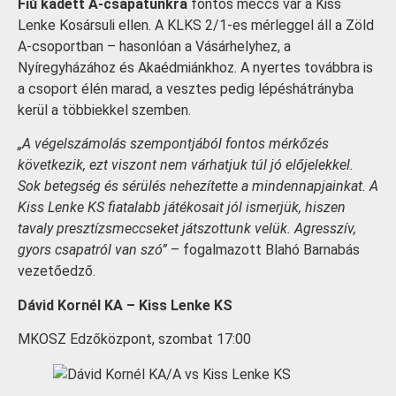
Fiú kadett A-csapatunkra
fontos meccs vár a Kiss
Lenke Kosársuli ellen. A KLKS 2/1-es mérleggel áll a Zöld
A-csoportban – hasonlóan a Vásárhelyhez, a
Nyíregyházához és Akaédmiánkhoz. A nyertes továbbra is
a csoport élén marad, a vesztes pedig lépéshátrányba
kerül a többiekkel szemben.
„A végelszámolás szempontjából fontos mérkőzés
következik, ezt viszont nem várhatjuk túl jó előjelekkel.
Sok betegség és sérülés nehezítette a mindennapjainkat. A
Kiss Lenke KS fiatalabb játékosait jól ismerjük, hiszen
tavaly presztízsmeccseket játszottunk velük. Agresszív,
gyors csapatról van szó”
– fogalmazott Blahó Barnabás
vezetőedző.
Dávid Kornél KA – Kiss Lenke KS
MKOSZ Edzőközpont, szombat 17:00