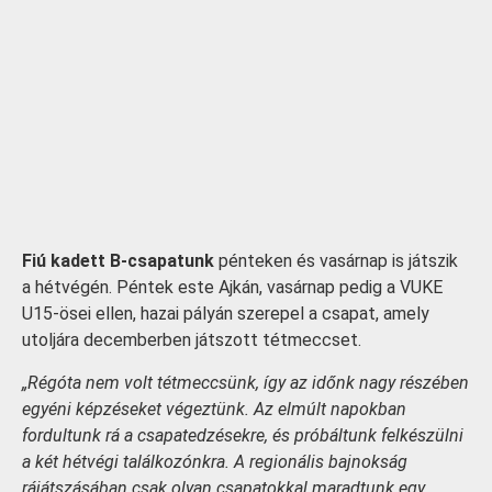
Fiú kadett B-csapatunk
pénteken és vasárnap is játszik
a hétvégén. Péntek este Ajkán, vasárnap pedig a VUKE
U15-ösei ellen, hazai pályán szerepel a csapat, amely
utoljára decemberben játszott tétmeccset.
„Régóta nem volt tétmeccsünk, így az időnk nagy részében
egyéni képzéseket végeztünk. Az elmúlt napokban
fordultunk rá a csapatedzésekre, és próbáltunk felkészülni
a két hétvégi találkozónkra. A regionális bajnokság
rájátszásában csak olyan csapatokkal maradtunk egy