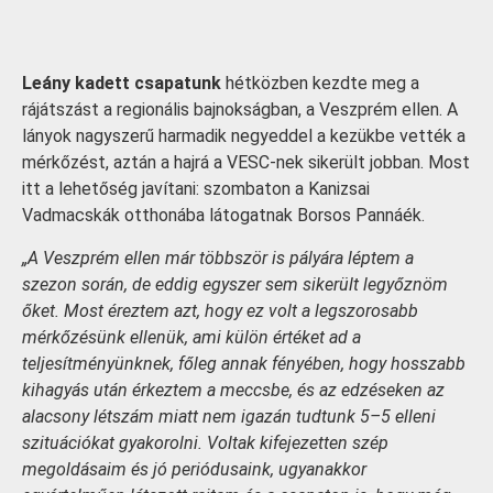
Leány kadett csapatunk
hétközben kezdte meg a
rájátszást a regionális bajnokságban, a Veszprém ellen. A
lányok nagyszerű harmadik negyeddel a kezükbe vették a
mérkőzést, aztán a hajrá a VESC-nek sikerült jobban. Most
itt a lehetőség javítani: szombaton a Kanizsai
Vadmacskák otthonába látogatnak Borsos Pannáék.
„A Veszprém ellen már többször is pályára léptem a
szezon során, de eddig egyszer sem sikerült legyőznöm
őket. Most éreztem azt, hogy ez volt a legszorosabb
mérkőzésünk ellenük, ami külön értéket ad a
teljesítményünknek, főleg annak fényében, hogy hosszabb
kihagyás után érkeztem a meccsbe, és az edzéseken az
alacsony létszám miatt nem igazán tudtunk 5–5 elleni
szituációkat gyakorolni. Voltak kifejezetten szép
megoldásaim és jó periódusaink, ugyanakkor