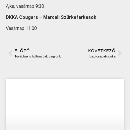
Ajka, vasárnap 9:30
DKKA Cougars – Marcali Szürkefarkasok
Vasárnap 11:00
ELŐZŐ
KÖVETKEZŐ
Továbbra is hullámzóak vagyunk
Igazi csapatmunka