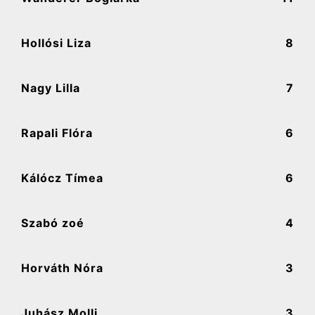
Hollósi Liza
8
Nagy Lilla
7
Rapali Flóra
6
Kálócz Tímea
6
Szabó zoé
4
Horváth Nóra
3
Juhász Molli
3