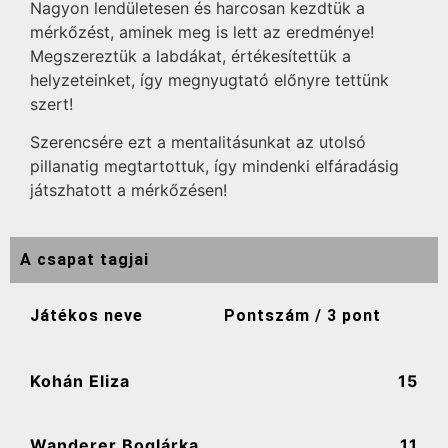
Nagyon lendületesen és harcosan kezdtük a
mérkőzést, aminek meg is lett az eredménye!
Megszereztük a labdákat, értékesítettük a
helyzeteinket, így megnyugtató előnyre tettünk
szert!
Szerencsére ezt a mentalitásunkat az utolsó
pillanatig megtartottuk, így mindenki elfáradásig
játszhatott a mérkőzésen!
A csapat tagjai
Játékos neve
Pontszám / 3 pont
Kohán Eliza
15
Wanderer Boglárka
11