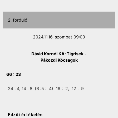
2. forduló
2024.11.16. szombat 09:00
Dávid Kornél KA-Tigrisek -
Pákozdi Kócsagok
66 :
23
24 :
4,
14 :
8,
(B :5 :
4)
16 :
2,
12 :
9
Edzői értékelés