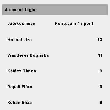
A csapat tagjai
Játékos neve
Pontszám / 3 pont
Hollósi Liza
13
Wanderer Boglárka
11
Kálócz Tímea
9
Rapali Flóra
9
Kohán Eliza
9