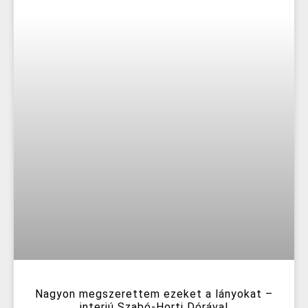
Nagyon megszerettem ezeket a lányokat –
interjú Szabó-Horti Dórával