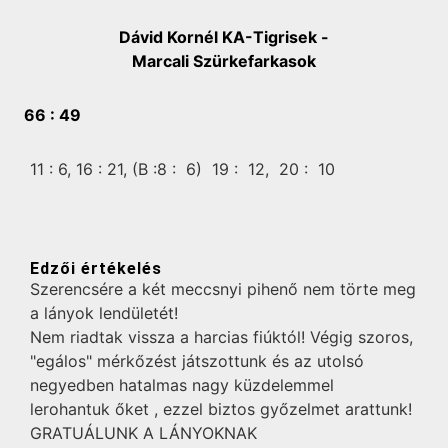
Dávid Kornél KA-Tigrisek -
Marcali Szürkefarkasok
66 :
49
11 :
6,
16 :
21,
(B :8 :
6)
19 :
12,
20 :
10
Edzői értékelés
Szerencsére a két meccsnyi pihenő nem törte meg
a lányok lendületét!
Nem riadtak vissza a harcias fiúktól! Végig szoros,
"egálos" mérkőzést játszottunk és az utolsó
negyedben hatalmas nagy küzdelemmel
lerohantuk őket , ezzel biztos győzelmet arattunk!
GRATUÁLUNK A LÁNYOKNAK