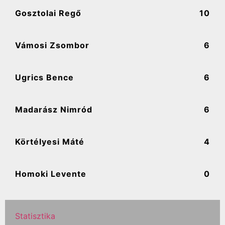
Gosztolai Regő
10
Vámosi Zsombor
6
Ugrics Bence
6
Madarász Nimród
6
Körtélyesi Máté
4
Homoki Levente
0
Statisztika