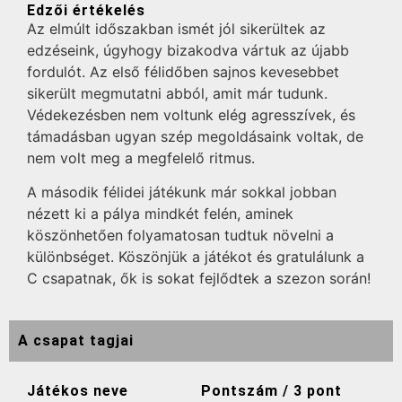
Edzői értékelés
Az elmúlt időszakban ismét jól sikerültek az
edzéseink, úgyhogy bizakodva vártuk az újabb
fordulót. Az első félidőben sajnos kevesebbet
sikerült megmutatni abból, amit már tudunk.
Védekezésben nem voltunk elég agresszívek, és
támadásban ugyan szép megoldásaink voltak, de
nem volt meg a megfelelő ritmus.
A második félidei játékunk már sokkal jobban
nézett ki a pálya mindkét felén, aminek
köszönhetően folyamatosan tudtuk növelni a
különbséget. Köszönjük a játékot és gratulálunk a
C csapatnak, ők is sokat fejlődtek a szezon során!
A csapat tagjai
Játékos neve
Pontszám / 3 pont