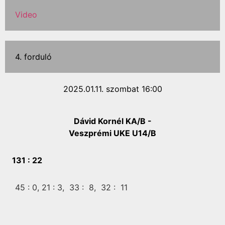
Video
4. forduló
2025.01.11. szombat 16:00
Dávid Kornél KA/B -
Veszprémi UKE U14/B
131 :
22
45 :
0,
21 :
3,
33 :
8,
32 :
11