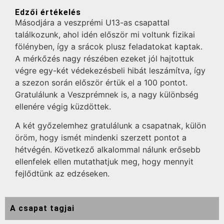
Edzői értékelés
Másodjára a veszprémi U13-as csapattal
találkozunk, ahol idén először mi voltunk fizikai
fölényben, így a srácok plusz feladatokat kaptak.
A mérkőzés nagy részében ezeket jól hajtottuk
végre egy-két védekezésbeli hibát leszámítva, így
a szezon során először értük el a 100 pontot.
Gratulálunk a Veszprémnek is, a nagy különbség
ellenére végig küzdöttek.
A két győzelemhez gratulálunk a csapatnak, külön
öröm, hogy ismét mindenki szerzett pontot a
hétvégén. Következő alkalommal nálunk erősebb
ellenfelek ellen mutathatjuk meg, hogy mennyit
fejlődtünk az edzéseken.
A csapat tagjai