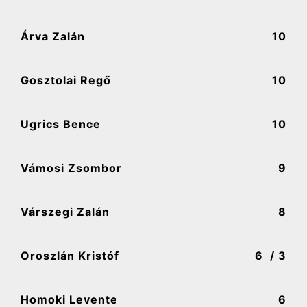
Árva Zalán
10
Gosztolai Regő
10
Ugrics Bence
10
Vámosi Zsombor
9
Várszegi Zalán
8
Oroszlán Kristóf
6
/ 3
Homoki Levente
6