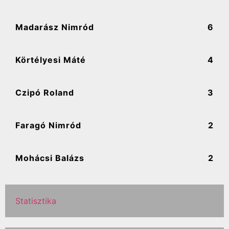
Madarász Nimród
6
Körtélyesi Máté
4
Czipó Roland
3
Faragó Nimród
2
Mohácsi Balázs
2
Statisztika