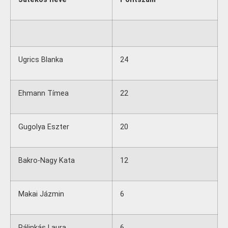
Ugrics Blanka
24
Ehmann Tímea
22
Gugolya Eszter
20
Bakro-Nagy Kata
12
Makai Jázmin
6
Pálinkás Laura
6