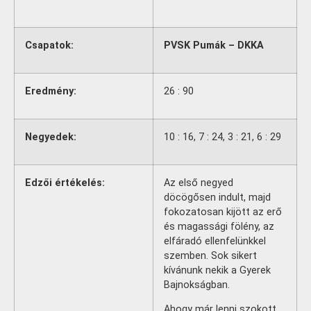
Csapatok:
PVSK Pumák – DKKA
Eredmény:
26 : 90
Negyedek:
10 : 16, 7 : 24, 3 : 21, 6 : 29
Edzői értékelés:
Az első negyed
döcögősen indult, majd
fokozatosan kijött az erő
és magassági fölény, az
elfáradó ellenfelünkkel
szemben. Sok sikert
kívánunk nekik a Gyerek
Bajnokságban.
Ahogy már lenni szokott,