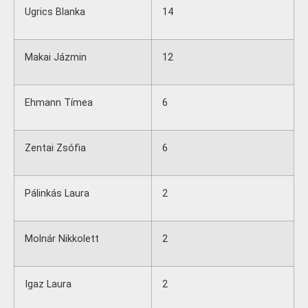
Ugrics Blanka
14
Makai Jázmin
12
Ehmann Tímea
6
Zentai Zsófia
6
Pálinkás Laura
2
Molnár Nikkolett
2
Igaz Laura
2