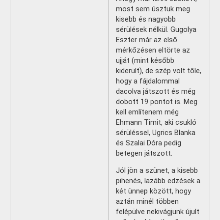
most sem úsztuk meg
kisebb és nagyobb
sérülések nélkül. Gugolya
Eszter már az első
mérkőzésen eltörte az
ujját (mint később
kiderült), de szép volt tőle,
hogy a fájdalommal
dacolva játszott és még
dobott 19 pontot is. Meg
kell említenem még
Ehmann Timit, aki csukló
sérüléssel, Ugrics Blanka
és Szalai Dóra pedig
betegen játszott.
Jól jön a szünet, a kisebb
pihenés, lazább edzések a
két ünnep között, hogy
aztán minél többen
felépülve nekivágjunk újult