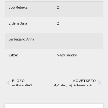
Joó Rebeka
2
Erdélyi Sára
2
Barbagallo Anna
Edző:
Nagy Sándor
ELŐZŐ
KÖVETKEZŐ
A célunkat elértük
Győzelem, majd érthetetlen szétesés