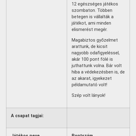
12 egészséges játékos
szombaton. Többen
betegen is vállalták a
játékot, ami minden
elismerést megér.
Magabiztos győzelmet
arattunk, de kicsit
nagyobb odafigyeléssel,
akár 100 pont fölé is
juthattunk volna. Bár volt
hiba a védekezésben is, de
az akarat, igyekezet
példamutató volt!
Szép volt lányok!
A csapat tagjai:
Játékos neve
Pontszám