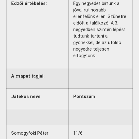
Edzői értékelés:
Egy negyedet bírtunk a
jóval rutinosabb
ellenfelünk ellen. Szünetre
eldőlt a találkozó. A 3.
negyedben szintén lépést
tudtunk tartani a
győriekkel, de az utolsó
negyedre teljesen
elfogytunk.
A csapat tagjai:
Játékos neve
Pontszám
Somogyfoki Péter
11/6