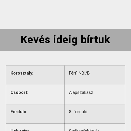
Kevés ideig bírtuk
Korosztály:
Férfi NBI/B
Csoport:
Alapszakasz
Forduló:
8. forduló