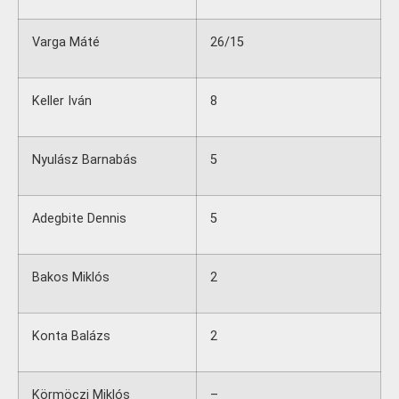
Varga Máté
26/15
Keller Iván
8
Nyulász Barnabás
5
Adegbite Dennis
5
Bakos Miklós
2
Konta Balázs
2
Körmöczi Miklós
–