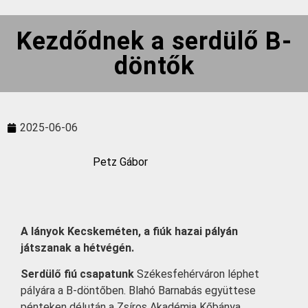
Kezdődnek a serdülő B-
döntők
2025-06-06
Petz Gábor
A lányok Kecskeméten, a fiúk hazai pályán
játszanak a hétvégén.
Serdülő fiú csapatunk
Székesfehérváron léphet
pályára a B-döntőben. Blahó Barnabás együttese
pénteken délután a Zsíros Akadémia Kőbánya