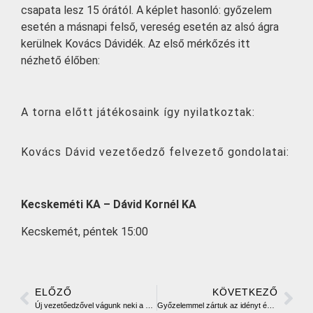
csapata lesz 15 órától. A képlet hasonló: győzelem
esetén a másnapi felső, vereség esetén az alsó ágra
kerülnek Kovács Dávidék. Az első mérkőzés itt
nézhető élőben:
A torna előtt játékosaink így nyilatkoztak:
Kovács Dávid vezetőedző felvezető gondolatai:
Kecskeméti KA – Dávid Kornél KA
Kecskemét, péntek 15:00
ELŐZŐ
KÖVETKEZŐ
Új vezetőedzővel vágunk neki a következő szezonnak
Győzelemmel zártuk az idényt és a „B” döntőt