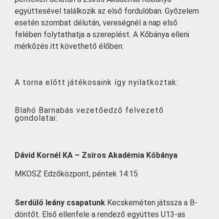
együttesével találkozik az első fordulóban. Győzelem
esetén szombat délután, vereségnél a nap első
felében folytathatja a szereplést. A Kőbánya elleni
mérkőzés itt követhető élőben:
A torna előtt játékosaink így nyilatkoztak:
Blahó Barnabás vezetőedző felvezető
gondolatai:
Dávid Kornél KA – Zsíros Akadémia Kőbánya
MKOSZ Edzőközpont, péntek 14:15
Serdülő leány csapatunk
Kecskeméten játssza a B-
döntőt. Első ellenfele a rendező együttes U13-as