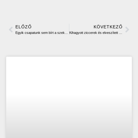
ELŐZŐ
KÖVETKEZŐ
Egyik csapatunk sem bírt a szekszárdiakkal
Kihagyott ziccerek és elveszített lepattanócsata