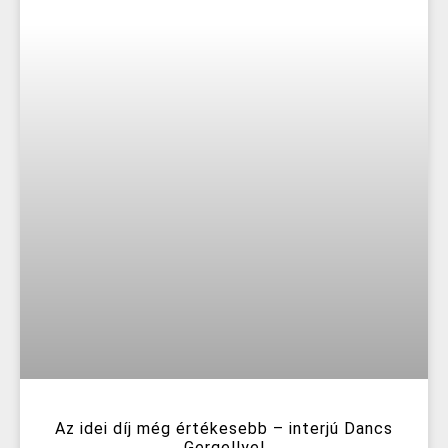
Az idei díj még értékesebb – interjú Dancs
Gergellyel