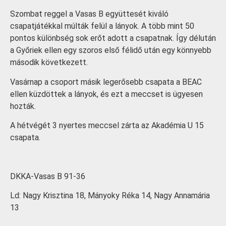
Szombat reggel a Vasas B együttesét kiváló
csapatjátékkal múlták felül a lányok. A több mint 50
pontos különbség sok erőt adott a csapatnak. Így délután
a Győriek ellen egy szoros első félidő után egy könnyebb
második következett.
Vasárnap a csoport másik legerősebb csapata a BEAC
ellen küzdöttek a lányok, és ezt a meccset is ügyesen
hozták.
A hétvégét 3 nyertes meccsel zárta az Akadémia U 15
csapata.
DKKA-Vasas B 91-36
Ld: Nagy Krisztina 18, Mányoky Réka 14, Nagy Annamária
13