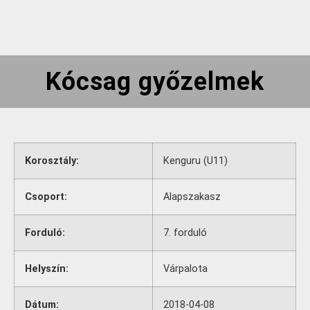
Kócsag győzelmek
Korosztály:
Kenguru (U11)
Csoport:
Alapszakasz
Forduló:
7. forduló
Helyszín:
Várpalota
Dátum:
2018-04-08