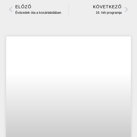
ELŐZŐ
KÖVETKEZŐ
Évtizedek óta a kosárlabdában
16. hét programja