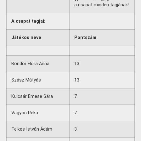
a csapat minden tagjának!
A csapat tagjai:
Játékos neve
Pontszám
Bondor Flóra Anna
13
Szász Mátyás
13
Kulcsár Emese Sára
7
Vagyon Réka
7
Telkes István Ádám
3