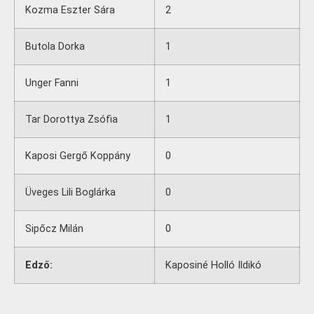
Kozma Eszter Sára
2
Butola Dorka
1
Unger Fanni
1
Tar Dorottya Zsófia
1
Kaposi Gergő Koppány
0
Üveges Lili Boglárka
0
Sipőcz Milán
0
Edző:
Kaposiné Holló Ildikó