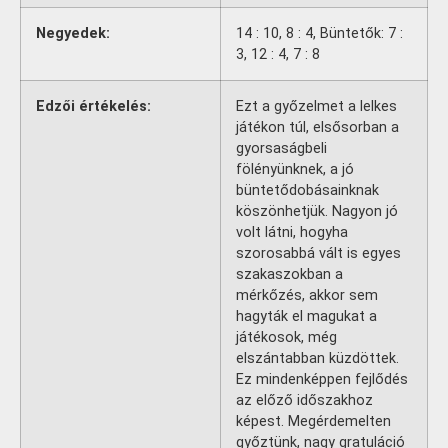
Negyedek:
14 : 10, 8 : 4, Büntetők: 7 :
3, 12 : 4, 7 : 8
Edzői értékelés:
Ezt a győzelmet a lelkes
játékon túl, elsősorban a
gyorsaságbeli
fölényünknek, a jó
büntetődobásainknak
köszönhetjük. Nagyon jó
volt látni, hogyha
szorosabbá vált is egyes
szakaszokban a
mérkőzés, akkor sem
hagyták el magukat a
játékosok, még
elszántabban küzdöttek.
Ez mindenképpen fejlődés
az előző időszakhoz
képest. Megérdemelten
győztünk, nagy gratuláció