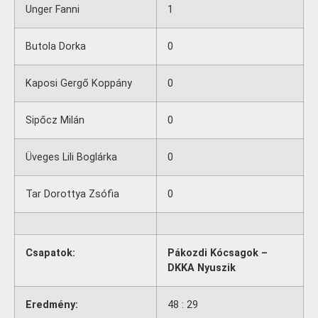
Unger Fanni
1
Butola Dorka
0
Kaposi Gergő Koppány
0
Sipőcz Milán
0
Üveges Lili Boglárka
0
Tar Dorottya Zsófia
0
Csapatok:
Pákozdi Kócsagok –
DKKA Nyuszik
Eredmény:
48 : 29