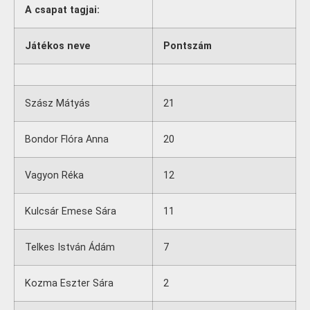
A csapat tagjai:
Játékos neve
Pontszám
Szász Mátyás
21
Bondor Flóra Anna
20
Vagyon Réka
12
Kulcsár Emese Sára
11
Telkes István Ádám
7
Kozma Eszter Sára
2