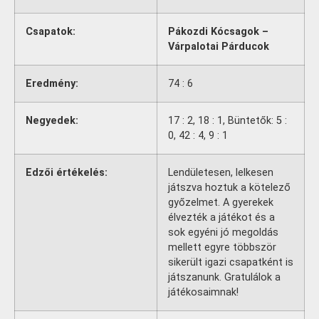
Csapatok:
Pákozdi Kócsagok –
Várpalotai Párducok
Eredmény:
74 : 6
Negyedek:
17 : 2, 18 : 1, Büntetők: 5 :
0, 42 : 4, 9 : 1
Edzői értékelés:
Lendületesen, lelkesen
játszva hoztuk a kötelező
győzelmet. A gyerekek
élvezték a játékot és a
sok egyéni jó megoldás
mellett egyre többször
sikerült igazi csapatként is
játszanunk. Gratulálok a
játékosaimnak!