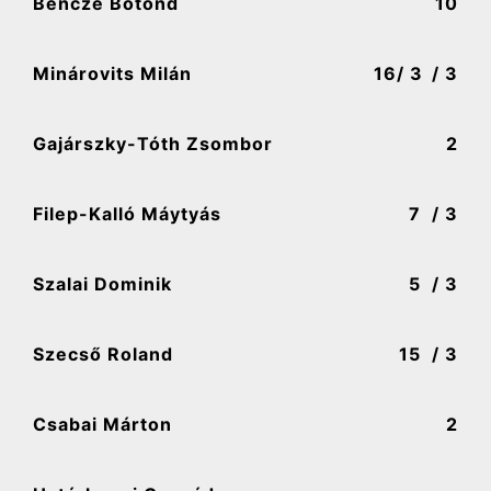
Bencze Botond
10
Minárovits Milán
16
/ 3
/ 3
Gajárszky-Tóth Zsombor
2
Filep-Kalló Máytyás
7
/ 3
Szalai Dominik
5
/ 3
Szecső Roland
15
/ 3
Csabai Márton
2