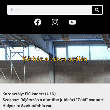
Kórház a város szélén
Korosztály: Fiú kadett (U16)
Szakasz: Rájátszás a döntőbe jutásért "Zöld" csoport
Helyszín: Székesfehérvár