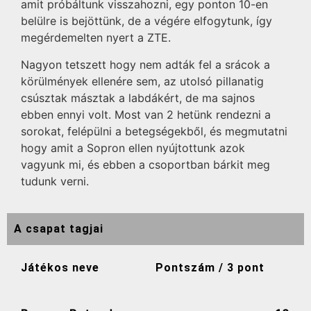
amit próbáltunk visszahozni, egy ponton 10-en
belülre is bejöttünk, de a végére elfogytunk, így
megérdemelten nyert a ZTE.
Nagyon tetszett hogy nem adták fel a srácok a
körülmények ellenére sem, az utolsó pillanatig
csúsztak másztak a labdákért, de ma sajnos
ebben ennyi volt. Most van 2 hetünk rendezni a
sorokat, felépülni a betegségekből, és megmutatni
hogy amit a Sopron ellen nyújtottunk azok
vagyunk mi, és ebben a csoportban bárkit meg
tudunk verni.
A csapat tagjai
Játékos neve
Pontszám / 3 pont