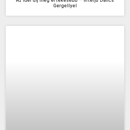
Az idei díj még értékesebb – interjú Dancs
Gergellyel