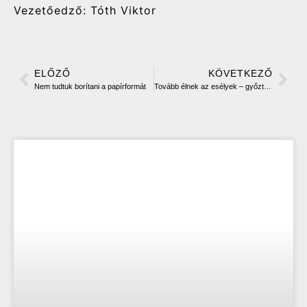
Vezetőedző: Tóth Viktor
ELŐZŐ
KÖVETKEZŐ
Nem tudtuk borítani a papírformát
Tovább élnek az esélyek – győztünk a BEAC otthonában