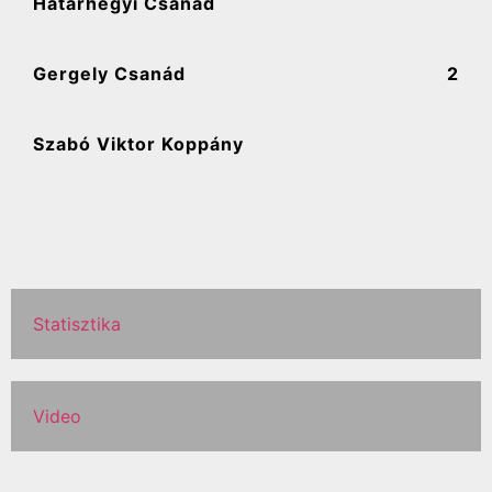
Határhegyi Csanád
Gergely Csanád
2
Szabó Viktor Koppány
Statisztika
Video