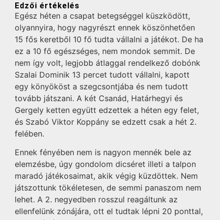
Edzői értékelés
Egész héten a csapat betegséggel küszködött,
olyannyira, hogy nagyrészt ennek köszönhetően
15 fős keretből 10 fő tudta vállalni a játékot. De ha
ez a 10 fő egészséges, nem mondok semmit. De
nem így volt, legjobb átlaggal rendelkező dobónk
Szalai Dominik 13 percet tudott vállalni, kapott
egy könyököst a szegcsontjába és nem tudott
tovább játszani. A két Csanád, Határhegyi és
Gergely ketten együtt edzettek a héten egy felet,
és Szabó Viktor Koppány se edzett csak a hét 2.
felében.
Ennek fényében nem is nagyon mennék bele az
elemzésbe, úgy gondolom dicséret illeti a talpon
maradó játékosaimat, akik végig küzdöttek. Nem
játszottunk tökéletesen, de semmi panaszom nem
lehet. A 2. negyedben rosszul reagáltunk az
ellenfelünk zónájára, ott el tudtak lépni 20 ponttal,