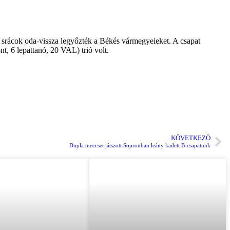
srácok oda-vissza legyőzték a Békés vármegyeieket. A csapat
t, 6 lepattanó, 20 VAL) trió volt.
KÖVETKEZŐ
Dupla meccset játszott Sopronban leány kadett B-csapatunk