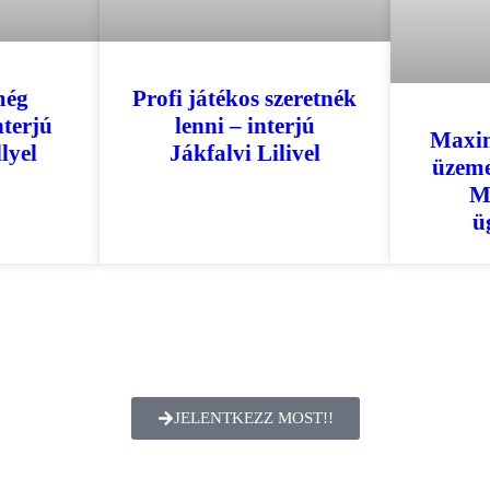
még
Profi játékos szeretnék
nterjú
lenni – interjú
Maxim
lyel
Jákfalvi Lilivel
üzeme
M
ü
JELENTKEZZ MOST!!