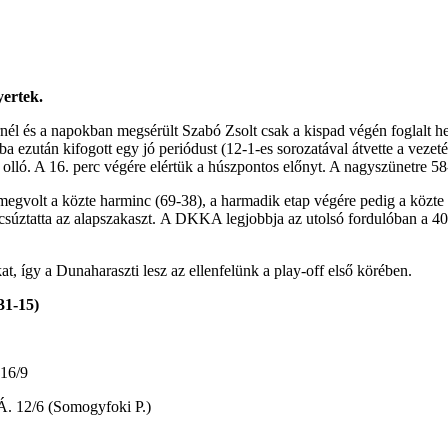
yertek.
l és a napokban megsérült Szabó Zsolt csak a kispad végén foglalt hel
ba ezután kifogott egy jó periódust (12-1-es sorozatával átvette a vezeté
olló. A 16. perc végére elértük a húszpontos előnyt. A nagyszünetre 58
 megvolt a közte harminc (69-38), a harmadik etap végére pedig a köz
búcsúztatta az alapszakaszt. A DKKA legjobbja az utolsó fordulóban a 
t, így a Dunaharaszti lesz az ellenfelünk a play-off első körében.
31-15)
 16/9
Á. 12/6 (Somogyfoki P.)