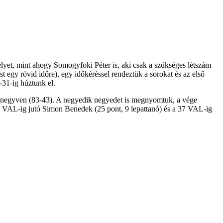
yet, mint ahogy Somogyfoki Péter is, aki csak a szükséges létszám
st egy rövid időre), egy időkéréssel rendeztük a sorokat és az első
-31-ig húztunk el.
te negyven (83-43). A negyedik negyedet is megnyomtuk, a vége
40 VAL-ig jutó Simon Benedek (25 pont, 9 lepattanó) és a 37 VAL-ig