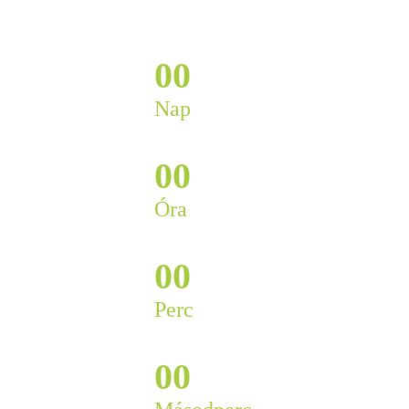
0
0
Nap
0
0
Óra
0
0
Perc
0
0