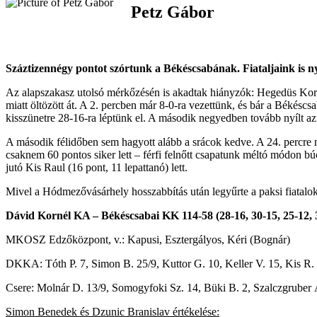
Petz Gábor
Száztizennégy pontot szórtunk a Békéscsabának. Fiataljaink is n
Az alapszakasz utolsó mérkőzésén is akadtak hiányzók: Hegedüs Korné
miatt öltözött át. A 2. percben már 8-0-ra vezettünk, és bár a Békéscsa
kisszünetre 28-16-ra léptünk el. A második negyedben tovább nyílt az 
A második félidőben sem hagyott alább a srácok kedve. A 24. percre
csaknem 60 pontos siker lett – férfi felnőtt csapatunk méltó módon 
jutó Kis Raul (16 pont, 11 lepattanó) lett.
Mivel a Hódmezővásárhely hosszabbítás után legyűrte a paksi fiataloka
Dávid Kornél KA – Békéscsabai KK 114-58 (28-16, 30-15, 25-12, 
MKOSZ Edzőközpont, v.: Kapusi, Esztergályos, Kéri (Bognár)
DKKA: Tóth P. 7, Simon B. 25/9, Kuttor G. 10, Keller V. 15, Kis R.
Csere: Molnár D. 13/9, Somogyfoki Sz. 14, Büki B. 2, Szalczgruber 
Simon Benedek és Dzunic Branislav értékelése: