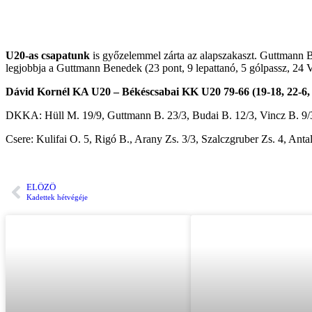
U20-as csapatunk
is győzelemmel zárta az alapszakaszt. Guttmann 
legjobbja a Guttmann Benedek (23 pont, 9 lepattanó, 5 gólpassz, 24 V
Dávid Kornél KA U20 – Békéscsabai KK U20 79-66 (19-18, 22-6, 
DKKA: Hüll M. 19/9, Guttmann B. 23/3, Budai B. 12/3, Vincz B. 9/3
Csere: Kulifai O. 5, Rigó B., Arany Zs. 3/3, Szalczgruber Zs. 4, Anta
ELŐZŐ
Kadettek hétvégéje