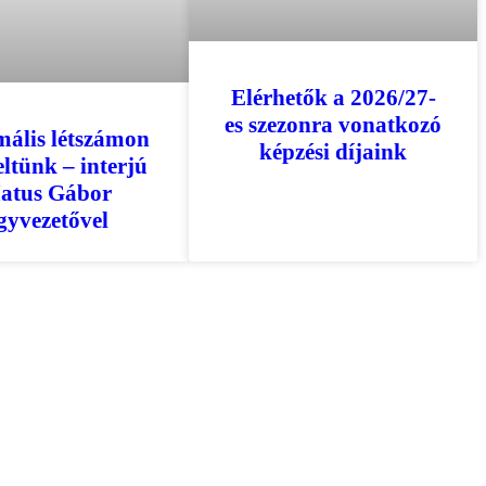
Elérhetők a 2026/27-
es szezonra vonatkozó
ális létszámon
képzési díjaink
ltünk – interjú
atus Gábor
gyvezetővel