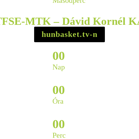
Másodperc
TFSE-MTK – Dávid Kornél K
hunbasket.tv-n
0
0
Nap
0
0
Óra
0
0
Perc