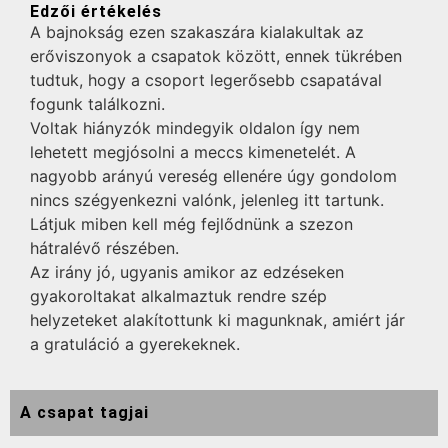
Edzői értékelés
A bajnokság ezen szakaszára kialakultak az
erőviszonyok a csapatok között, ennek tükrében
tudtuk, hogy a csoport legerősebb csapatával
fogunk találkozni.
Voltak hiányzók mindegyik oldalon így nem
lehetett megjósolni a meccs kimenetelét. A
nagyobb arányú vereség ellenére úgy gondolom
nincs szégyenkezni valónk, jelenleg itt tartunk.
Látjuk miben kell még fejlődnünk a szezon
hátralévő részében.
Az irány jó, ugyanis amikor az edzéseken
gyakoroltakat alkalmaztuk rendre szép
helyzeteket alakítottunk ki magunknak, amiért jár
a gratuláció a gyerekeknek.
A csapat tagjai