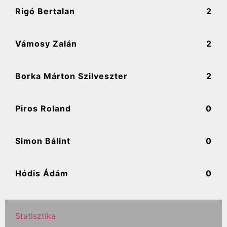
Rigó Bertalan
2
Vámosy Zalán
2
Borka Márton Szilveszter
2
Piros Roland
0
Simon Bálint
0
Hódis Ádám
0
Statisztika