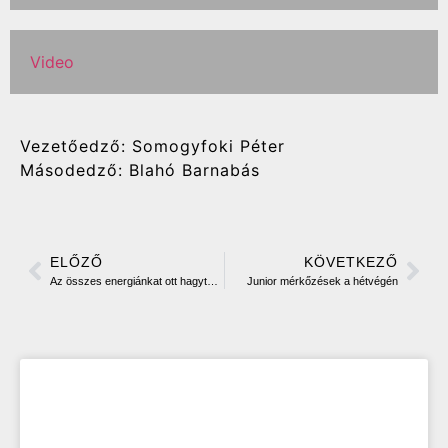
Video
Vezetőedző: Somogyfoki Péter
Másodedző: Blahó Barnabás
ELŐZŐ
KÖVETKEZŐ
Az összes energiánkat ott hagytuk a Csata pályáján – interjú Dávid Miával
Junior mérkőzések a hétvégén