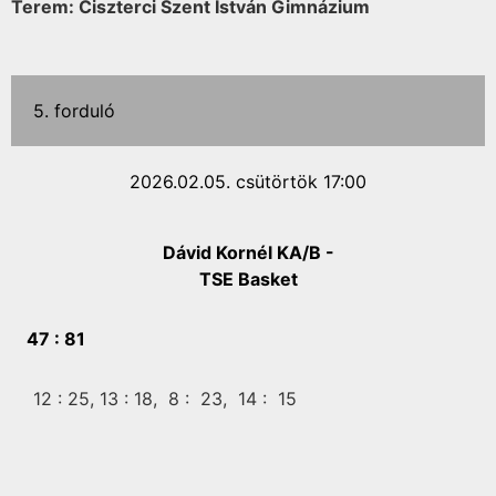
Terem: Ciszterci Szent István Gimnázium
5. forduló
2026.02.05. csütörtök 17:00
Dávid Kornél KA/B -
TSE Basket
47 :
81
12 :
25,
13 :
18,
8 :
23,
14 :
15