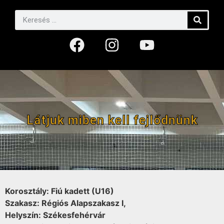
Látjuk miben kell fejlődnünk
Korosztály: Fiú kadett (U16)
Szakasz: Régiós Alapszakasz I,
Helyszín: Székesfehérvár