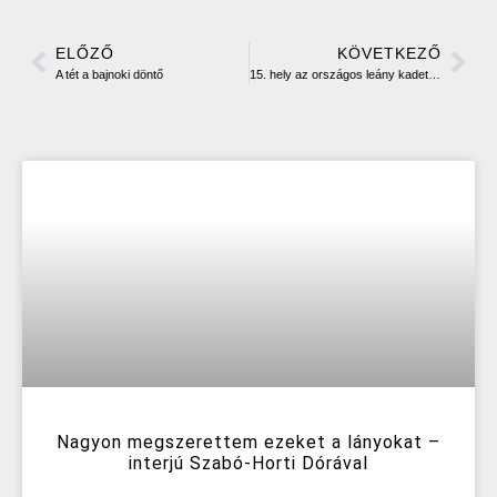
ELŐZŐ
KÖVETKEZŐ
A tét a bajnoki döntő
15. hely az országos leány kadett bajnokságban
Nagyon megszerettem ezeket a lányokat –
interjú Szabó-Horti Dórával