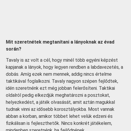
Mit szeretnétek megtanítani a lányoknak az évad
során?
Tavaly is az volt a cél, hogy minél több egyéni képzést
kapjanak a lányok, hogy legyen rendben a labdavezetés, a
dobás. Amíg ezek nem mennek, addig nincs értelme
taktikával foglalkozni. Tavaly nagyon szépen fejlődtek,
idén szeretnénk ezt még jobban felerősíteni. Taktikai
oldalról pedig elkezdjük meghatározni a posztokat,
helyezkedést, a játék olvasását, amit aztán magukkal
tudnak vinni az idősebb korosztályokba. Most vannak
abban a korban, amikor többet lehet velük edzeni és
fizikálisan is fejleszthetők. Nincs konkrét játékelem,
mindenben szeretnénk, ha fejlődnének.