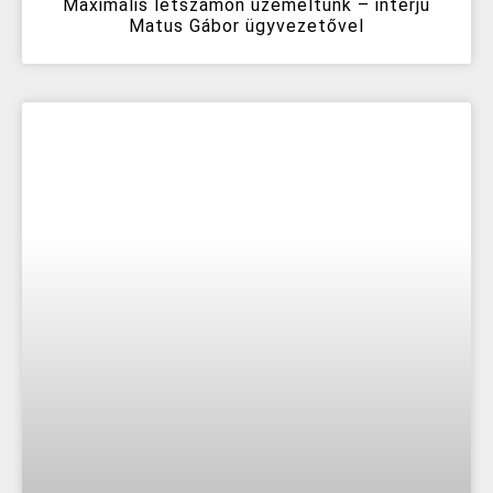
Maximális létszámon üzemeltünk – interjú
Matus Gábor ügyvezetővel