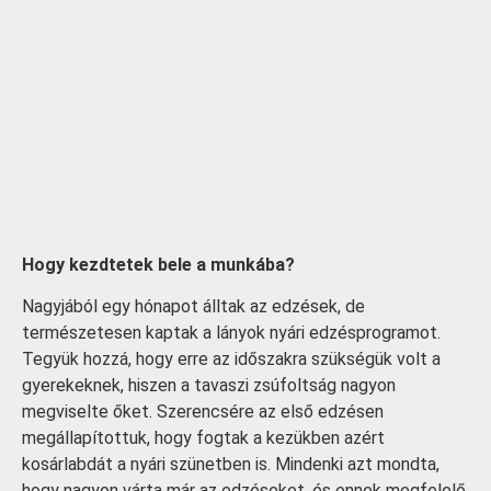
Hogy kezdtetek bele a munkába?
Nagyjából egy hónapot álltak az edzések, de
természetesen kaptak a lányok nyári edzésprogramot.
Tegyük hozzá, hogy erre az időszakra szükségük volt a
gyerekeknek, hiszen a tavaszi zsúfoltság nagyon
megviselte őket. Szerencsére az első edzésen
megállapítottuk, hogy fogtak a kezükben azért
kosárlabdát a nyári szünetben is. Mindenki azt mondta,
hogy nagyon várta már az edzéseket, és ennek megfelelő