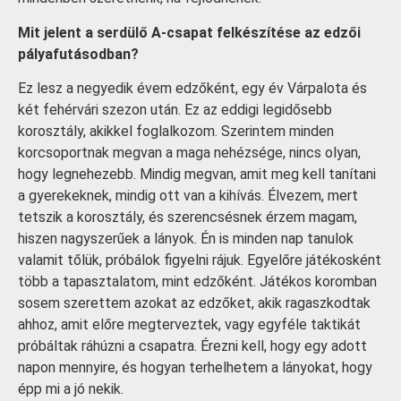
Mit jelent a serdülő A-csapat felkészítése az edzői
pályafutásodban?
Ez lesz a negyedik évem edzőként, egy év Várpalota és
két fehérvári szezon után. Ez az eddigi legidősebb
korosztály, akikkel foglalkozom. Szerintem minden
korcsoportnak megvan a maga nehézsége, nincs olyan,
hogy legnehezebb. Mindig megvan, amit meg kell tanítani
a gyerekeknek, mindig ott van a kihívás. Élvezem, mert
tetszik a korosztály, és szerencsésnek érzem magam,
hiszen nagyszerűek a lányok. Én is minden nap tanulok
valamit tőlük, próbálok figyelni rájuk. Egyelőre játékosként
több a tapasztalatom, mint edzőként. Játékos koromban
sosem szerettem azokat az edzőket, akik ragaszkodtak
ahhoz, amit előre megterveztek, vagy egyféle taktikát
próbáltak ráhúzni a csapatra. Érezni kell, hogy egy adott
napon mennyire, és hogyan terhelhetem a lányokat, hogy
épp mi a jó nekik.