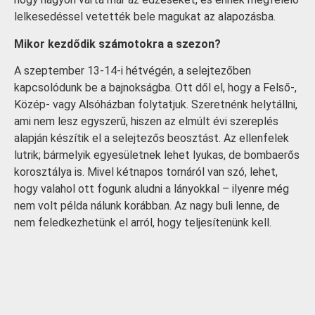
lelkesedéssel vetették bele magukat az alapozásba.
Mikor kezdődik számotokra a szezon?
A szeptember 13-14-i hétvégén, a selejtezőben
kapcsolódunk be a bajnokságba. Ott dől el, hogy a Felső-,
Közép- vagy Alsóházban folytatjuk. Szeretnénk helytállni,
ami nem lesz egyszerű, hiszen az elmúlt évi szereplés
alapján készítik el a selejtezős beosztást. Az ellenfelek
lutrik; bármelyik egyesületnek lehet lyukas, de bombaerős
korosztálya is. Mivel kétnapos tornáról van szó, lehet,
hogy valahol ott fogunk aludni a lányokkal – ilyenre még
nem volt példa nálunk korábban. Az nagy buli lenne, de
nem feledkezhetünk el arról, hogy teljesítenünk kell.