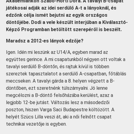
Akadémiánkon Szabó-Horti Dóra. A tavalyi B-csapat
játékosai adják az idei serdülő A-t a lányoknál, és
edzőnk célja ismét bejutni az egyik országos
döntőjébe. Dodi a vele készült interjúban a Kiválasztó-
Képző Programban betöltött szerepéről is beszélt.
Maradsz a 2012-es lányok edzője?
Igen. Idén mi leszünk az U14/A, egyben marad az
együttes gerince. A mi csapatunkból négyen ott voltak a
tavalyi serdülő B-döntőn, és rajtuk kívül is többen
szereztek tapasztalatot a serdülő A-csapatban, főtáblás
meccseken. A tavalyi gárda a 8. helyen végzett a B-
döntőben, ezt szeretnénk túlszárnyalni. Jó lenne
megcélozni a B-döntő felsőházába kerülést, azaz a
legjobb 12-be jutást. Változás lesz a másodedzői
poszton, hiszen Varga Saci Budapestre költözött. A
helyét Szücs Lilla veszi át, aki a női felnőtt csapat
technikai vezetője is egyben.