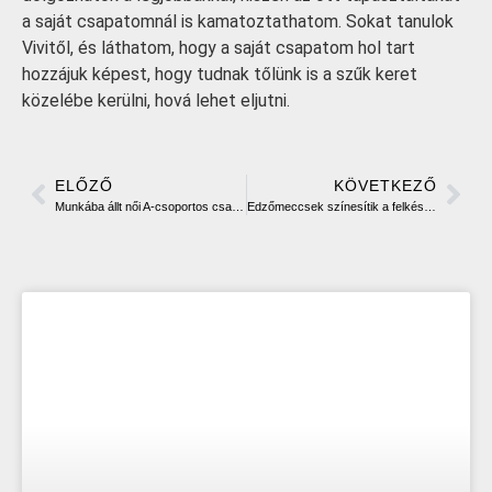
a saját csapatomnál is kamatoztathatom. Sokat tanulok
Vivitől, és láthatom, hogy a saját csapatom hol tart
hozzájuk képest, hogy tudnak tőlünk is a szűk keret
közelébe kerülni, hová lehet eljutni.
ELŐZŐ
KÖVETKEZŐ
Munkába állt női A-csoportos csapatunk
Edzőmeccsek színesítik a felkészülést