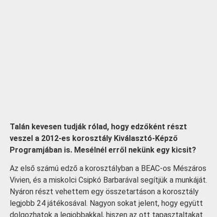
Talán kevesen tudják rólad, hogy edzőként részt
veszel a 2012-es korosztály Kiválasztó-Képző
Programjában is. Mesélnél erről nekünk egy kicsit?
Az első számú edző a korosztályban a BEAC-os Mészáros
Vivien, és a miskolci Csipkó Barbarával segítjük a munkáját.
Nyáron részt vehettem egy összetartáson a korosztály
legjobb 24 játékosával. Nagyon sokat jelent, hogy együtt
dolgozhatok a legjobbakkal, hiszen az ott tapasztaltakat