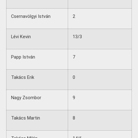
Csernavölgyi István
2
Lévi Kevin
13/3
Papp István
7
Takács Erik
0
Nagy Zsombor
9
Takács Martin
8