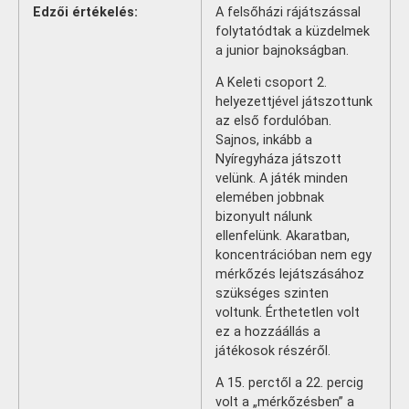
Edzői értékelés:
A felsőházi rájátszással
folytatódtak a küzdelmek
a junior bajnokságban.
A Keleti csoport 2.
helyezettjével játszottunk
az első fordulóban.
Sajnos, inkább a
Nyíregyháza játszott
velünk. A játék minden
elemében jobbnak
bizonyult nálunk
ellenfelünk. Akaratban,
koncentrációban nem egy
mérkőzés lejátszásához
szükséges szinten
voltunk. Érthetetlen volt
ez a hozzáállás a
játékosok részéről.
A 15. perctől a 22. percig
volt a „mérkőzésben” a