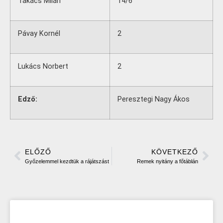
Takács Milán
14/6
Pávay Kornél
2
Lukács Norbert
2
Edző:
Peresztegi Nagy Ákos
ELŐZŐ
KÖVETKEZŐ
Győzelemmel kezdtük a rájátszást
Remek nyitány a főtáblán