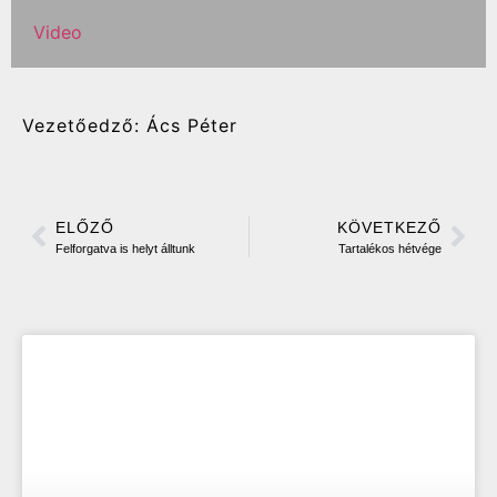
Video
Vezetőedző: Ács Péter
ELŐZŐ
KÖVETKEZŐ
Felforgatva is helyt álltunk
Tartalékos hétvége