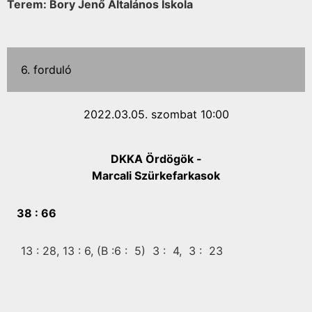
Terem: Bory Jenő Általános Iskola
6. forduló
2022.03.05. szombat 10:00
DKKA Ördögök -
Marcali Szürkefarkasok
38 :
66
13 :
28,
13 :
6,
(B :6 :
5)
3 :
4,
3 :
23