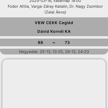
2025-03-16, vasárnap 18:00
Fodor Attila, Varga-Záray Katalin, Dr. Nagy Zsombor
(Zalai Ákos)
VBW CEKK Cegléd
Dávid Kornél KA
-
88
73
Negyedek: 25-13, 13-25, 26-12, 24-23