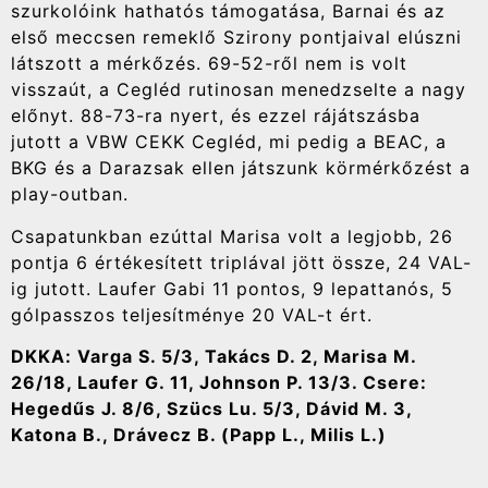
szurkolóink hathatós támogatása, Barnai és az
első meccsen remeklő Szirony pontjaival elúszni
látszott a mérkőzés. 69-52-ről nem is volt
visszaút, a Cegléd rutinosan menedzselte a nagy
előnyt. 88-73-ra nyert, és ezzel rájátszásba
jutott a VBW CEKK Cegléd, mi pedig a BEAC, a
BKG és a Darazsak ellen játszunk körmérkőzést a
play-outban.
Csapatunkban ezúttal Marisa volt a legjobb, 26
pontja 6 értékesített triplával jött össze, 24 VAL-
ig jutott. Laufer Gabi 11 pontos, 9 lepattanós, 5
gólpasszos teljesítménye 20 VAL-t ért.
DKKA: Varga S. 5/3, Takács D. 2, Marisa M.
26/18, Laufer G. 11, Johnson P. 13/3. Csere:
Hegedűs J. 8/6, Szücs Lu. 5/3, Dávid M. 3,
Katona B., Drávecz B. (Papp L., Milis L.)