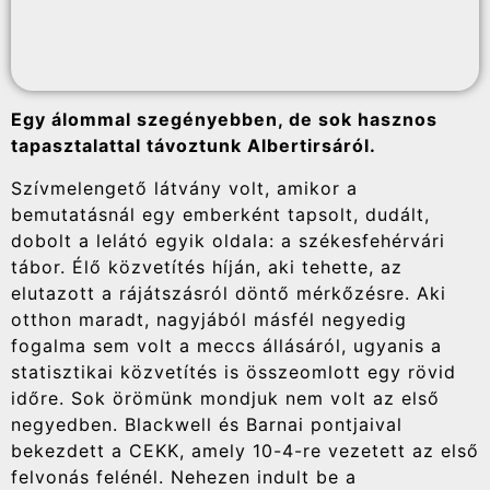
Egy álommal szegényebben, de sok hasznos
tapasztalattal távoztunk Albertirsáról.
Szívmelengető látvány volt, amikor a
bemutatásnál egy emberként tapsolt, dudált,
dobolt a lelátó egyik oldala: a székesfehérvári
tábor. Élő közvetítés híján, aki tehette, az
elutazott a rájátszásról döntő mérkőzésre. Aki
otthon maradt, nagyjából másfél negyedig
fogalma sem volt a meccs állásáról, ugyanis a
statisztikai közvetítés is összeomlott egy rövid
időre. Sok örömünk mondjuk nem volt az első
negyedben. Blackwell és Barnai pontjaival
bekezdett a CEKK, amely 10-4-re vezetett az első
felvonás felénél. Nehezen indult be a