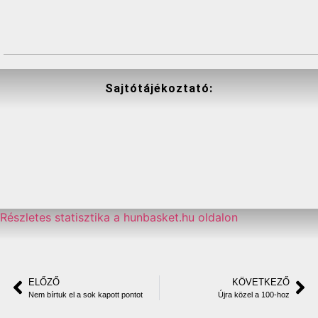
Sajtótájékoztató:
Részletes statisztika a hunbasket.hu oldalon
ELŐZŐ
KÖVETKEZŐ
Nem bírtuk el a sok kapott pontot
Újra közel a 100-hoz