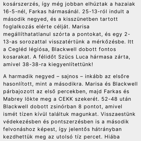
kosárszerzés, így még jobban elhúztak a hazaiak
16-5-nél, Farkas hármasánál. 25-13-ról indult a
második negyed, és a kisszünetben tartott
foglalkozás elérte célját. Marisa
megállíthatatlanul szórta a pontokat, és egy 2-
13-as sorozattal visszatértünk a mérkőzésbe. Itt
a Cegléd légiósa, Blackwell dobott fontos
kosarakat. A félidőt Szücs Luca hármasa zárta,
amivel 38-38-ra kiegyenlítettünk!
A harmadik negyed – sajnos – inkább az elsőre
hasonlított, mint a másodikra. Marisa és Blackwell
párbajozott az első percekben, majd Farkas és
Mabrey lökte meg a CEKK szekerét. 52-48 után
Blackwell dobott zsinórban 8 pontot, amivel
ismét tízen kívül találtuk magunkat. Visszaestünk
védekezésben és pontszerzésben is a második
felvonáshoz képest, így jelentős hátrányban
kezdhettük meg az utolsó tíz percet. Hiába