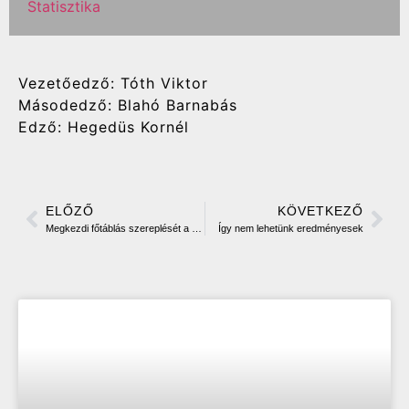
Statisztika
Vezetőedző: Tóth Viktor
Másodedző: Blahó Barnabás
Edző: Hegedüs Kornél
ELŐZŐ
KÖVETKEZŐ
Megkezdi főtáblás szereplését a DKKA-Adecco
Így nem lehetünk eredményesek