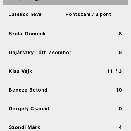
Játékos neve
Pontszám / 3 pont
Szalai Dominik
8
Gajárszky Tóth Zsombor
6
Kiss Vajk
11
/ 3
Bencze Botond
10
Gergely Csanád
0
Szondi Márk
4