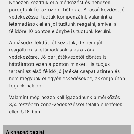
Nehezen kezdtük el a mérkőzést és nehezen
pörögtünk fel az üzemi hőfokra. A lassú kezdést jó
védekezéssel tudtuk kompenzálni, valamint a
letámadások ellen jól tudtunk reagálni, amivel a
félidőre 10 pontos előnybe is tudtunk kerülni.
A második félidőt jól kezdtük, de nem jól
reagáltunk a letámadásokra és a zóna
védekezésre. Jó pár játékvezetői döntés is
hátráltatott ezen a ponton minket. Ha tudjuk
tartani az első félidő jó játékát csapat szinten és
nem megyünk el egyénieskedésekbe, akkor jó úton
fogunk haladni.
Valamint még hozzá kell igazodnunk a mérkőzés
3/4 részében zóna-védekezéssel felálló ellenfelek
ellen U16-ban.
A csapat tagjai