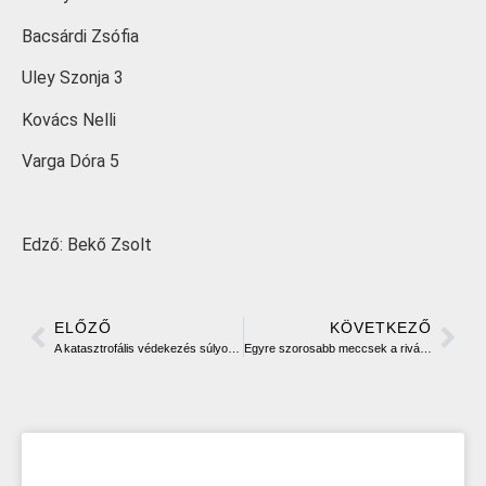
Bacsárdi Zsófia
Uley Szonja 3
Kovács Nelli
Varga Dóra 5
Edző: Bekő Zsolt
ELŐZŐ
KÖVETKEZŐ
A katasztrofális védekezés súlyos vereséget eredményezett
Egyre szorosabb meccsek a riválisokkal