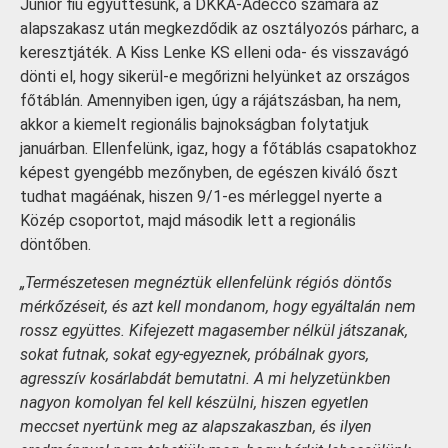
Junior fiú együttesünk, a DKKA-Adecco számára az
alapszakasz után megkezdődik az osztályozós párharc, a
keresztjáték. A Kiss Lenke KS elleni oda- és visszavágó
dönti el, hogy sikerül-e megőrizni helyünket az országos
főtáblán. Amennyiben igen, úgy a rájátszásban, ha nem,
akkor a kiemelt regionális bajnokságban folytatjuk
januárban. Ellenfelünk, igaz, hogy a főtáblás csapatokhoz
képest gyengébb mezőnyben, de egészen kiváló őszt
tudhat magáénak, hiszen 9/1-es mérleggel nyerte a
Közép csoportot, majd második lett a regionális
döntőben.
„Természetesen megnéztük ellenfelünk régiós döntős
mérkőzéseit, és azt kell mondanom, hogy egyáltalán nem
rossz együttes. Kifejezett magasember nélkül játszanak,
sokat futnak, sokat egy-egyeznek, próbálnak gyors,
agresszív kosárlabdát bemutatni. A mi helyzetünkben
nagyon komolyan fel kell készülni, hiszen egyetlen
meccset nyertünk meg az alapszakaszban, és ilyen