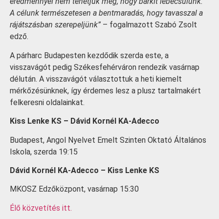
eredménnyel nem tehetjük meg, hogy bárkit lebecsülünk.
A célunk természetesen a bentmaradás, hogy tavasszal a
rájátszásban szerepeljünk”
– fogalmazott Szabó Zsolt
edző.
A párharc Budapesten kezdődik szerda este, a
visszavágót pedig Székesfehérváron rendezik vasárnap
délután. A visszavágót választottuk a heti kiemelt
mérkőzésünknek, így érdemes lesz a plusz tartalmakért
felkeresni oldalainkat.
Kiss Lenke KS – Dávid Kornél KA-Adecco
Budapest, Angol Nyelvet Emelt Szinten Oktató Általános
Iskola, szerda 19:15
Dávid Kornél KA-Adecco – Kiss Lenke KS
MKOSZ Edzőközpont, vasárnap 15:30
Élő közvetítés itt.