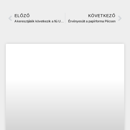
ELŐZŐ
KÖVETKEZŐ
A keresztjáték következik a fiú U19A csapatnak
Érvényesült a papírforma Pécsen