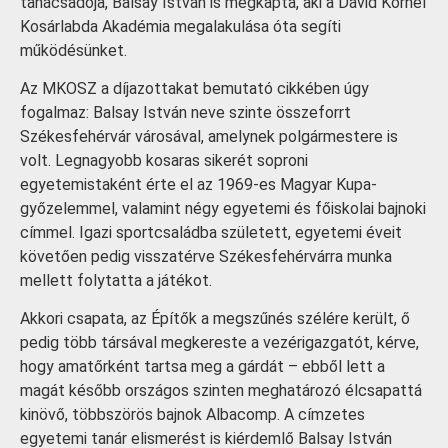
tanácsadója, Balsay István is megkapta, aki a Dávid Kornél
Kosárlabda Akadémia megalakulása óta segíti
működésünket.
Az MKOSZ a díjazottakat bemutató cikkében úgy
fogalmaz: Balsay István neve szinte összeforrt
Székesfehérvár városával, amelynek polgármestere is
volt. Legnagyobb kosaras sikerét soproni
egyetemistaként érte el az 1969-es Magyar Kupa-
győzelemmel, valamint négy egyetemi és főiskolai bajnoki
címmel. Igazi sportcsaládba született, egyetemi éveit
követően pedig visszatérve Székesfehérvárra munka
mellett folytatta a játékot.
Akkori csapata, az Építők a megszűnés szélére került, ő
pedig több társával megkereste a vezérigazgatót, kérve,
hogy amatőrként tartsa meg a gárdát – ebből lett a
magát később országos szinten meghatározó élcsapattá
kinövő, többszörös bajnok Albacomp. A címzetes
egyetemi tanár elismerést is kiérdemlő Balsay István