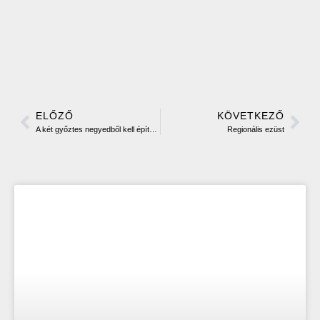
ELŐZŐ
KÖVETKEZŐ
A két győztes negyedből kell építkezni
Regionális ezüst