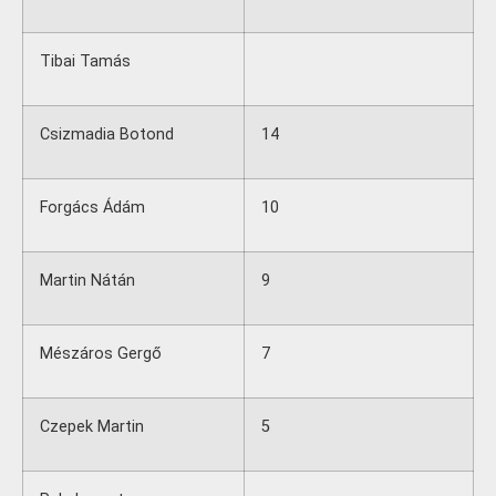
Tibai Tamás
Csizmadia Botond
14
Forgács Ádám
10
Martin Nátán
9
Mészáros Gergő
7
Czepek Martin
5