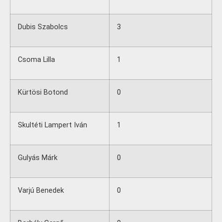
Dubis Szabolcs
3
Csoma Lilla
1
Kürtösi Botond
0
Skultéti Lampert Iván
1
Gulyás Márk
0
Varjú Benedek
0