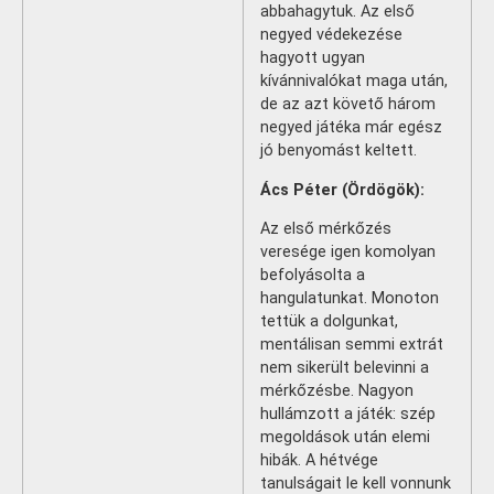
abbahagytuk. Az első
negyed védekezése
hagyott ugyan
kívánnivalókat maga után,
de az azt követő három
negyed játéka már egész
jó benyomást keltett.
Ács Péter (Ördögök):
Az első mérkőzés
veresége igen komolyan
befolyásolta a
hangulatunkat. Monoton
tettük a dolgunkat,
mentálisan semmi extrát
nem sikerült belevinni a
mérkőzésbe. Nagyon
hullámzott a játék: szép
megoldások után elemi
hibák. A hétvége
tanulságait le kell vonnunk