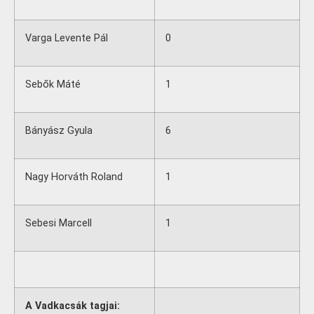
Varga Levente Pál
0
Sebők Máté
1
Bányász Gyula
6
Nagy Horváth Roland
1
Sebesi Marcell
1
A Vadkacsák tagjai: