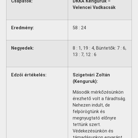
Csapatok:
DKKA Kenguruk –
Velencei Vadkacsák
Eredmény:
58 : 24
Negyedek:
8 : 1, 19 : 4, Büntetők: 7 : 6,
13 : 7, 12 : 6
Edzői értékelés:
Szigetvári Zoltán
(Kenguruk):
Második mérkőzésünkön
érezhető volt a fáradtság.
Nehezen indult, de
felpörögtünk és
megnyugtató előnyre
tettünk szert.
Védekezésünkön és
támadásunkon egyaránt