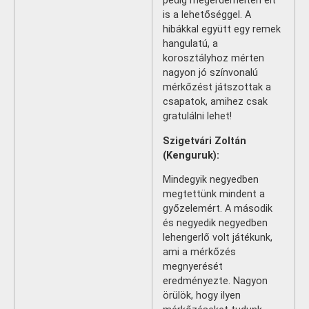
pedig megérdemelten élt
is a lehetőséggel. A
hibákkal együtt egy remek
hangulatú, a
korosztályhoz mérten
nagyon jó színvonalú
mérkőzést játszottak a
csapatok, amihez csak
gratulálni lehet!
Szigetvári Zoltán
(Kenguruk):
Mindegyik negyedben
megtettünk mindent a
győzelemért. A második
és negyedik negyedben
lehengerlő volt játékunk,
ami a mérkőzés
megnyerését
eredményezte. Nagyon
örülök, hogy ilyen