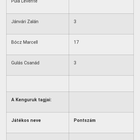
Pula Levente
Jánvári Zalán
3
Bócz Marcell
17
Gulás Csanád
3
A Kenguruk tagjai:
Játékos neve
Pontszám