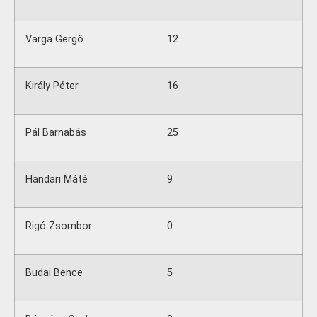
Varga Gergő
12
Király Péter
16
Pál Barnabás
25
Handari Máté
9
Rigó Zsombor
0
Budai Bence
5