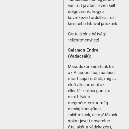
van mit javítani. Ezen kell
dolgoznunk, hogy a
következő fordulóra, már
kevesebb hibával játszunk.
Gratulálok a hétvégi
teljesítményhez!
Salamon Endre
(Vadacsák):
Másodszor kerültünk be
az A csoportba, ráadásul
most saját erőből, míg az
első alkalommal az
ellenfél kiállási gondjai
miatt. Bár a
megméretéskor még
mindig könnyűnek
találtattunk, de a játékunk
sokat javult november
óta, akár a védekezést,