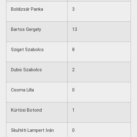
Boldizsár Panka
3
Bartos Gergely
13
Sziget Szabolcs
8
Dubis Szabolcs
2
Csoma Lilla
0
Kürtösi Botond
1
Skultéti Lampert Iván
0