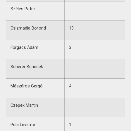
Széles Patrik
Csizmadia Botond
13
Forgács Ádám
3
Scherer Benedek
Mészáros Gergő
4
Czepek Martin
Pula Levente
1