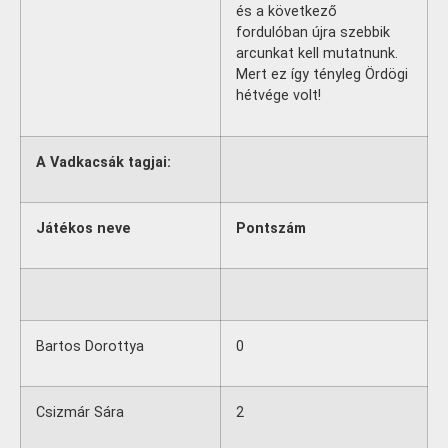
és a következő
fordulóban újra szebbik
arcunkat kell mutatnunk.
Mert ez így tényleg Ördögi
hétvége volt!
A Vadkacsák tagjai:
Játékos neve
Pontszám
Bartos Dorottya
0
Csizmár Sára
2