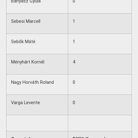
Bányász Gyula
0
Sebesi Marcell
1
Sebők Máté
1
Ményhárt Kornél
4
Nagy Horváth Roland
0
Varga Levente
0