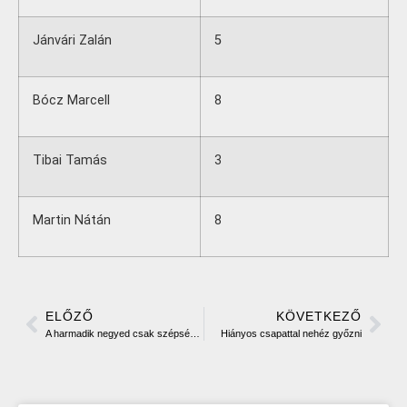
Jánvári Zalán
5
Bócz Marcell
8
Tibai Tamás
3
Martin Nátán
8
ELŐZŐ
KÖVETKEZŐ
A harmadik negyed csak szépségtapasz volt
Hiányos csapattal nehéz győzni