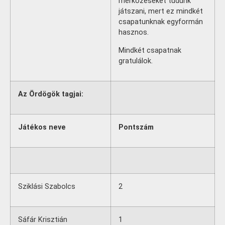
mérkőzéseket tudunk
játszani, mert ez mindkét
csapatunknak egyformán
hasznos.
Mindkét csapatnak
gratulálok.
Az Ördögök tagjai:
Játékos neve
Pontszám
Sziklási Szabolcs
2
Sáfár Krisztián
1