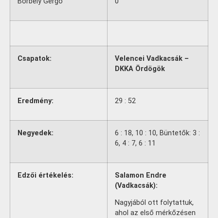
Borbély Gergő
0
Csapatok:
Velencei Vadkacsák –
DKKA Ördögök
Eredmény:
29 : 52
Negyedek:
6 : 18, 10 : 10, Büntetők: 3 :
6, 4 : 7, 6 : 11
Edzői értékelés:
Salamon Endre
(Vadkacsák):
Nagyjából ott folytattuk,
ahol az első mérkőzésen