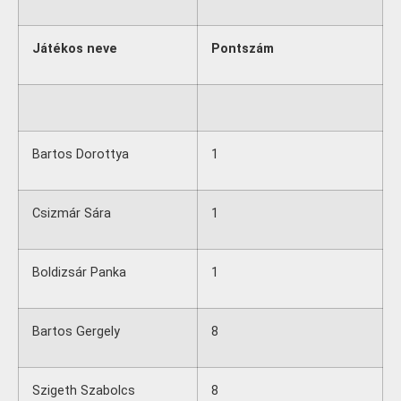
Játékos neve
Pontszám
Bartos Dorottya
1
Csizmár Sára
1
Boldizsár Panka
1
Bartos Gergely
8
Szigeth Szabolcs
8