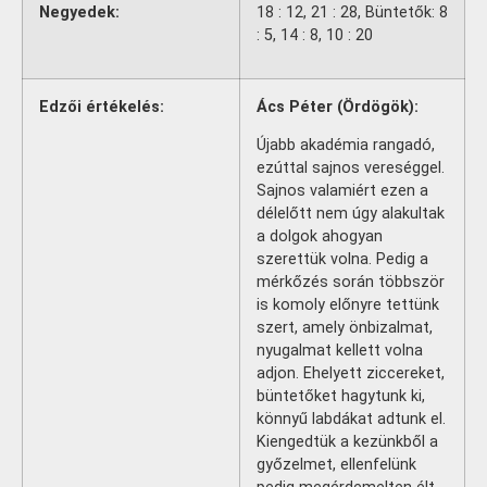
Negyedek:
18 : 12, 21 : 28, Büntetők: 8
: 5, 14 : 8, 10 : 20
Edzői értékelés:
Ács Péter (Ördögök):
Újabb akadémia rangadó,
ezúttal sajnos vereséggel.
Sajnos valamiért ezen a
délelőtt nem úgy alakultak
a dolgok ahogyan
szerettük volna. Pedig a
mérkőzés során többször
is komoly előnyre tettünk
szert, amely önbizalmat,
nyugalmat kellett volna
adjon. Ehelyett ziccereket,
büntetőket hagytunk ki,
könnyű labdákat adtunk el.
Kiengedtük a kezünkből a
győzelmet, ellenfelünk