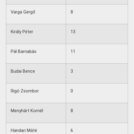
Varga Gergő
8
Király Péter
13
Pál Barnabás
11
Budai Bence
3
Rigó Zsombor
0
Menyhárt Kornél
8
Handari Máté
6