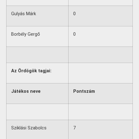
Gulyás Márk
0
Borbély Gergő
0
Az Ördögök tagjai:
Játékos neve
Pontszám
Sziklási Szabolcs
7