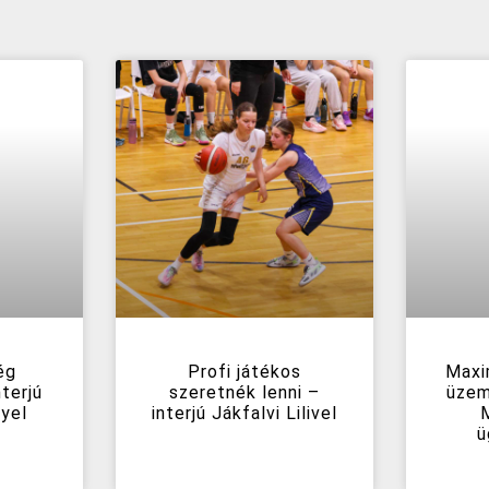
ég
Profi játékos
Maxi
terjú
szeretnék lenni –
üzem
yel
interjú Jákfalvi Lilivel
ü