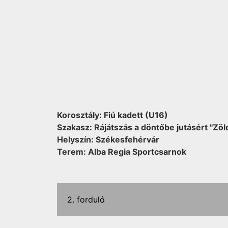
Korosztály: Fiú kadett (U16)
Szakasz: Rájátszás a döntőbe jutásért "Zöl
Helyszín: Székesfehérvár
Terem: Alba Regia Sportcsarnok
2. forduló