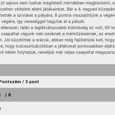
. Ezt sajnos nem tudtuk megfelelő mértékben megbüntetni, 
zetlen védelem elleni játékainkat. Bár a 4. negyed közepén 
itették a szívüket a pályára, 8 pontra visszajöttünk a végér
 végére, így vereséggel hagytuk el a pályát.
llenszer, talán a leglátványosabb különbség ez volt, 60 lep
ljes csapattal vágunk neki ezeknek a mérkőzéseknek, az ere
. Jól küzdöttek a srácok, abban még fejlődnünk kell, hog
etve, hogy kulcsszituációkban a játékokat pontosabban elj
övő héten folytatjuk, reméljük már teljes csapattal megsze
Pontszám / 3 pont
3
/ 6
0