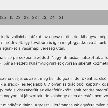
(25 :
15,
23 :
23,
23 :
23,
24 :
21)
tudta vállalni a játékot, az egész múlt hetet kihagyva még
maródi volt. Így továbbra is igen megfogyatkozva álltunk fe
rlegünket a vasárnapi vereség után.
 első percekben érződött. Nagy ritmusban játszottak a fele
, bár a kezdeti hullámvölgyünket gyorsan sikerült kozmeti
szerencséje, és azért meg kell dolgozni, de főként az első
ak a srácok, és legalább 6-7 olyan szituációból kaptunk 
ogy mégis visszakerült az ellenfelünkhöz, amit rendre meg
em nagyon jól játszottak, de valahogy ezen az estén nem vo
 volt mindkét oldalon. Agresszív letámadásunk egyértelműe