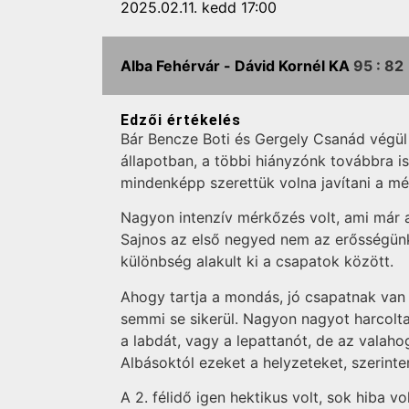
2025.02.11. kedd 17:00
Alba Fehérvár -
Dávid Kornél KA
95 :
82
Edzői értékelés
Bár Bencze Boti és Gergely Csanád végül 
állapotban, a többi hiányzónk továbbra is 
mindenképp szerettük volna javítani a mé
Nagyon intenzív mérkőzés volt, ami már az
Sajnos az első negyed nem az erősségünk
különbség alakult ki a csapatok között.
Ahogy tartja a mondás, jó csapatnak van 
semmi se sikerül. Nagyon nagyot harcolt
a labdát, vagy a lepattanót, de az valah
Albásoktól ezeket a helyzeteket, szerint
A 2. félidő igen hektikus volt, sok hiba