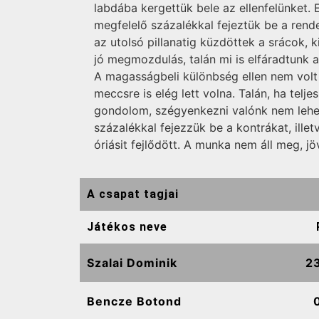
labdába kergettük bele az ellenfelünket
megfelelő százalékkal fejeztük be a rende
az utolsó pillanatig küzdöttek a srácok, k
jó megmozdulás, talán mi is elfáradtunk a
A magasságbeli különbség ellen nem volt e
meccsre is elég lett volna. Talán, ha te
gondolom, szégyenkezni valónk nem lehet
százalékkal fejezzük be a kontrákat, ill
óriásit fejlődött. A munka nem áll meg, j
A csapat tagjai
Játékos neve
Szalai Dominik
2
Bencze Botond