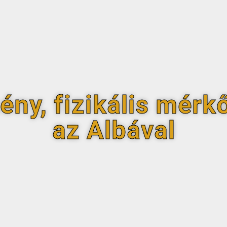
ny, fizikális mérkő
az Albával