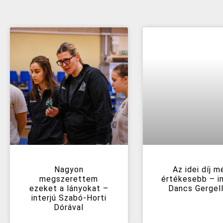
Nagyon
Az idei díj m
megszerettem
értékesebb – in
ezeket a lányokat –
Dancs Gergell
interjú Szabó-Horti
Dórával