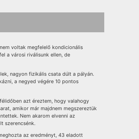
 nem voltak megfelelő kondicionális
l a városi riválisunk ellen, de
k, nagyon fizikális csata dúlt a pályán.
kázni, a negyed végére 10 pontos
 félidőben azt éreztem, hogy valahogy
kosarat, amikor már majdnem megszereztük
büntettek. Nem akarom elvenni az
lt szerencsénk.
n meghozta az eredményt, 43 eladott