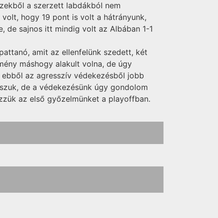
ezekből a szerzett labdákból nem
volt, hogy 19 pont is volt a hátrányunk,
e, de sajnos itt mindig volt az Albában 1-1
attanó, amit az ellenfelünk szedett, két
dmény máshogy alakult volna, de úgy
y ebből az agresszív védekezésből jobb
átsszuk, de a védekezésünk úgy gondolom
rezzük az első győzelmünket a playoffban.