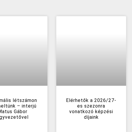
mális létszámon
Elérhetők a 2026/27-
eltünk – interjú
es szezonra
Matus Gábor
vonatkozó képzési
gyvezetővel
díjaink