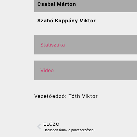
Csabai Márton
Szabó Koppány Viktor
Statisztika
Video
Vezetőedző: Tóth Viktor
ELŐZŐ
Hadilábon állunk a pontszerzéssel