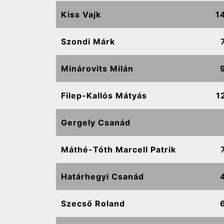
Kiss Vajk
1
Szondi Márk
Minárovits Milán
Filep-Kallós Mátyás
1
Gergely Csanád
Máthé-Tóth Marcell Patrik
Határhegyi Csanád
Szecső Roland