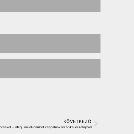
KÖVETKEZŐ
seket – interjú női élvonalbeli csapatunk technikai vezetőjével