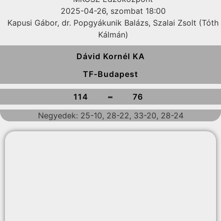
2025-04-26, szombat 18:00
Kapusi Gábor, dr. Popgyákunik Balázs, Szalai Zsolt (Tóth
Kálmán)
Dávid Kornél KA
TF-Budapest
-
114
76
Negyedek: 25-10, 28-22, 33-20, 28-24