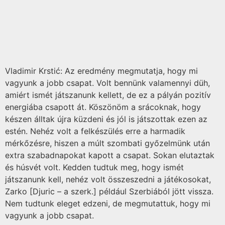
Vladimir Krstić: Az eredmény megmutatja, hogy mi
vagyunk a jobb csapat. Volt bennünk valamennyi düh,
amiért ismét játszanunk kellett, de ez a pályán pozitív
energiába csapott át. Köszönöm a srácoknak, hogy
készen álltak újra küzdeni és jól is játszottak ezen az
estén. Nehéz volt a felkészülés erre a harmadik
mérkőzésre, hiszen a múlt szombati győzelmünk után
extra szabadnapokat kapott a csapat. Sokan elutaztak
és húsvét volt. Kedden tudtuk meg, hogy ismét
játszanunk kell, nehéz volt összeszedni a játékosokat,
Zarko [Djuric – a szerk.] például Szerbiából jött vissza.
Nem tudtunk eleget edzeni, de megmutattuk, hogy mi
vagyunk a jobb csapat.