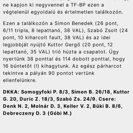
ne kapjon ki negyvennel a TF-BP ezen a
végtelenül egyoldalú és értelmetlen találkozón.
Ezen a találkozón a Simon Benedek (26 pont,
6/11 tripla, 8 lepattanó, 38 VAL), Szabó Zsolt (24
pont, 10 kiharcolt fault, 38 VAL) és az idei
legjobbját nyújtó Kuttor Gergő (20 pont, 12
lepattanó, 35 VAL) trió húzta a csapatot. Úgy
nyertünk 38 ponttal és 114 dobott ponttal, hogy
16 büntetőt (!) kihagytunk. Az egész párharcot
tekintve a pályán 90 pontot vertünk
ellenfelünkre.
DKKA: Somogyfoki P. 8/3, Simon B. 26/18, Kuttor
G. 20, Duric Z. 18/3, Szabó Zs. 24/9. Csere:
Denk N. 2, Molnár D. 3, Keller V. 2, Büki B. 8/6,
Debreczeny D. 3 (Góbi M.)