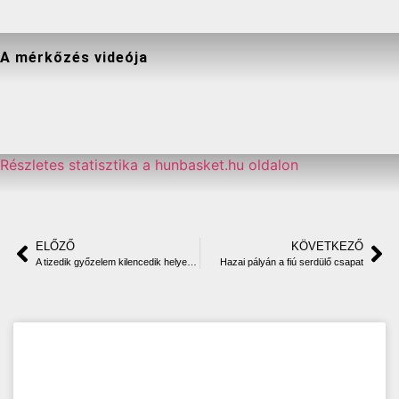
A mérkőzés videója
Részletes statisztika a hunbasket.hu oldalon
ELŐZŐ
KÖVETKEZŐ
A tizedik győzelem kilencedik helyet érhet
Hazai pályán a fiú serdülő csapat