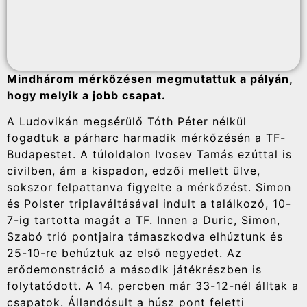
Mindhárom mérkőzésen megmutattuk a pályán,
hogy melyik a jobb csapat.
A Ludovikán megsérülő Tóth Péter nélkül
fogadtuk a párharc harmadik mérkőzésén a TF-
Budapestet. A túloldalon Ivosev Tamás ezúttal is
civilben, ám a kispadon, edzői mellett ülve,
sokszor felpattanva figyelte a mérkőzést. Simon
és Polster triplaváltásával indult a találkozó, 10-
7-ig tartotta magát a TF. Innen a Duric, Simon,
Szabó trió pontjaira támaszkodva elhúztunk és
25-10-re behúztuk az első negyedet. Az
erődemonstráció a második játékrészben is
folytatódott. A 14. percben már 33-12-nél álltak a
csapatok. Állandósult a húsz pont feletti