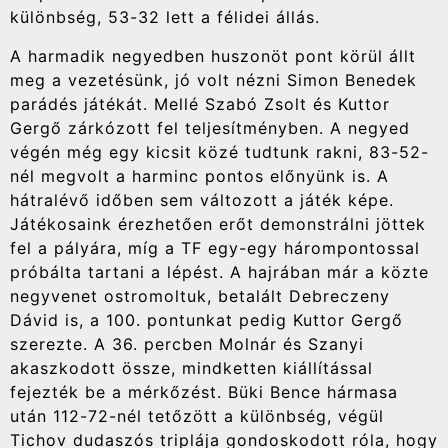
különbség, 53-32 lett a félidei állás.
A harmadik negyedben huszonöt pont körül állt
meg a vezetésünk, jó volt nézni Simon Benedek
parádés játékát. Mellé Szabó Zsolt és Kuttor
Gergő zárkózott fel teljesítményben. A negyed
végén még egy kicsit közé tudtunk rakni, 83-52-
nél megvolt a harminc pontos előnyünk is. A
hátralévő időben sem változott a játék képe.
Játékosaink érezhetően erőt demonstrálni jöttek
fel a pályára, míg a TF egy-egy hárompontossal
próbálta tartani a lépést. A hajrában már a közte
negyvenet ostromoltuk, betalált Debreczeny
Dávid is, a 100. pontunkat pedig Kuttor Gergő
szerezte. A 36. percben Molnár és Szanyi
akaszkodott össze, mindketten kiállítással
fejezték be a mérkőzést. Büki Bence hármasa
után 112-72-nél tetőzött a különbség, végül
Tichov dudaszós triplája gondoskodott róla, hogy