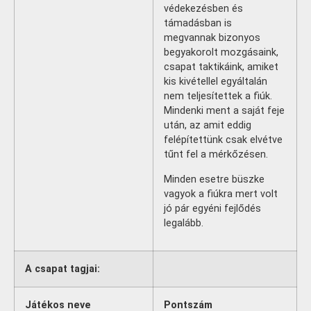
védekezésben és
támadásban is
megvannak bizonyos
begyakorolt mozgásaink,
csapat taktikáink, amiket
kis kivétellel egyáltalán
nem teljesítettek a fiúk.
Mindenki ment a saját feje
után, az amit eddig
felépítettünk csak elvétve
tűnt fel a mérkőzésen.
Minden esetre büszke
vagyok a fiúkra mert volt
jó pár egyéni fejlődés
legalább.
A csapat tagjai:
Játékos neve
Pontszám