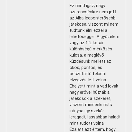
Ez mind igaz, nagy
szerencsénkre nem jött
az Alba legponterősebb
játékosa, viszont mi nem
tudtunk élni ezzel a
lehetőséggel. A győzelem
vagy az 1-2 kosár
különbségű mérkőzés
kulcsa, a meglévő
küzdésünk mellett az
okos, pontos, és
összetartó feladat
elvégzés lett volna.
Ehelyett mint a vad lovak
nagy erővel húzták a
játékosok a szekeret,
viszont mindenki más
irányba így szekér
leragadt, lassabban haladt
mint tudott volna.
Ezalatt azt értem, hogy