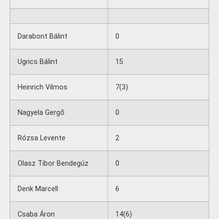
Darabont Bálint
0
Ugrics Bálint
15
Heinrich Vilmos
7(3)
Nagyela Gergő
0
Rózsa Levente
2
Olasz Tibor Bendegúz
0
Denk Marcell
6
Csaba Áron
14(6)