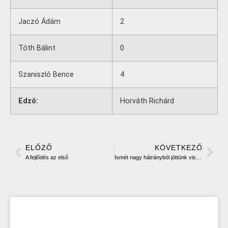
Jaczó Ádám
2
Tóth Bálint
0
Szaniszló Bence
4
Edző:
Horváth Richárd
ELŐZŐ
KÖVETKEZŐ
A fejlődés az első
Ismét nagy hátrányból jöttünk vissza