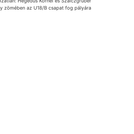
ozatlan: Hegedüs Kornél és Szalczgruber
így zömében az U18/B csapat fog pályára