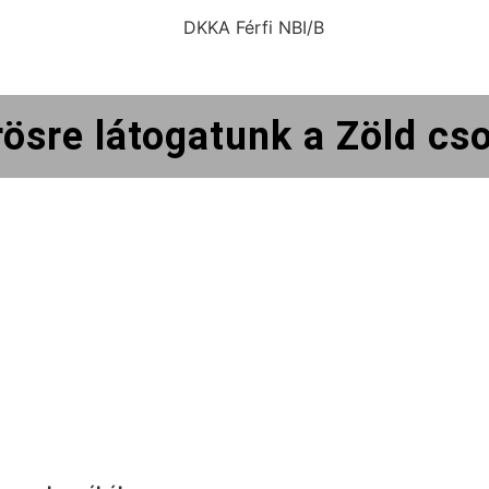
ösre látogatunk a Zöld cs