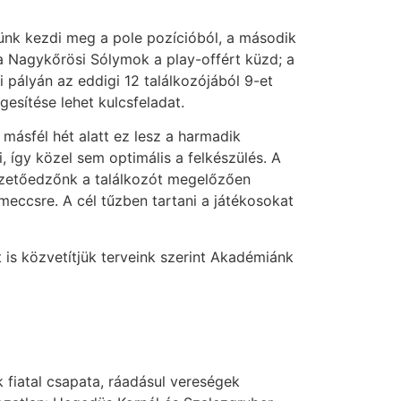
esünk kezdi meg a pole pozícióból, a második
 a Nagykőrösi Sólymok a play-offért küzd; a
ai pályán az eddigi 12 találkozójából 9-et
esítése lehet kulcsfeladat.
másfél hét alatt ez lesz a harmadik
 így közel sem optimális a felkészülés. A
ezetőedzőnk a találkozót megelőzően
meccsre. A cél tűzben tartani a játékosokat
is közvetítjük terveink szerint Akadémiánk
 fiatal csapata, ráadásul vereségek