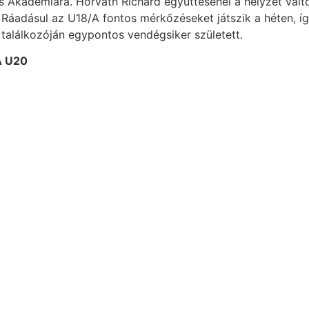
 Akadémiára. Horváth Richárd együttesénél a helyzet vált
 Ráadásul az U18/A fontos mérkőzéseket játszik a héten, 
találkozóján egypontos vendégsiker született.
A U20