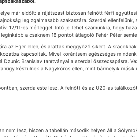
lapszakaszából.
helye már eldőlt: a rájátszást biztosan felnőtt férfi együtt
 bajnokság legizgalmasabb szakaszára. Szerdai ellenfelünk,
zitív, 12/11-es mérleggel. Intő jel lehet számunkra, hogy haz
leginkább a csaknem 18 pontot átlagoló Fehér Péter semleg
ra az Eger ellen, és arattak meggyőző sikert. A srácoknak 
okozatba kapcsoltak. Mivel korántsem egészséges mindenki,
 Dzunic Branislav tanítványai a szerdai összecsapásra. V
yanúgy készülnek a Nagykőrös ellen, mint bármelyik másik 
tban, szerda este lesz. A felnőtt és az U20-as találkozót 
 nem lesz, hiszen a tabellán második helyen áll a Sólymok