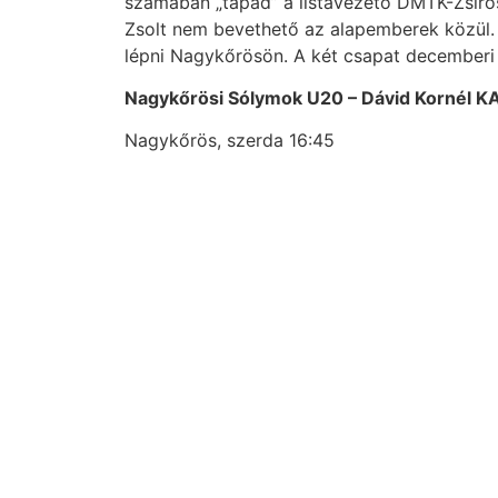
számában „tapad” a listavezető DMTK-Zsíros
Zsolt nem bevethető az alapemberek közül.
lépni Nagykőrösön. A két csapat decemberi 
Nagykőrösi Sólymok U20 – Dávid Kornél K
Nagykőrös, szerda 16:45