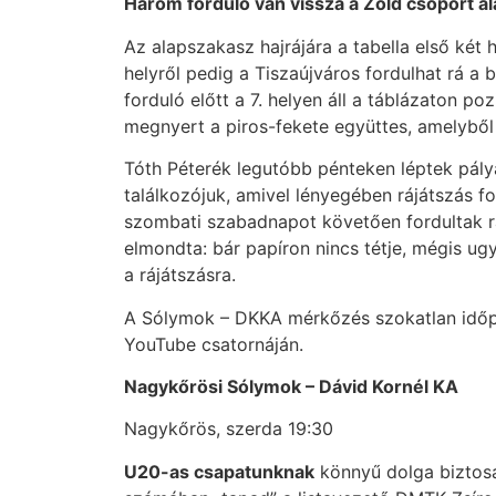
Három forduló van vissza a Zöld csoport a
Az alapszakasz hajrájára a tabella első két 
helyről pedig a Tiszaújváros fordulhat rá a
forduló előtt a 7. helyen áll a táblázaton po
megnyert a piros-fekete együttes, amelyből 
Tóth Péterék legutóbb pénteken léptek pályá
találkozójuk, amivel lényegében rájátszás f
szombati szabadnapot követően fordultak rá
elmondta: bár papíron nincs tétje, mégis ug
a rájátszásra.
A Sólymok – DKKA mérkőzés szokatlan időpon
YouTube csatornáján.
Nagykőrösi Sólymok – Dávid Kornél KA
Nagykőrös, szerda 19:30
U20-as csapatunknak
könnyű dolga biztosan