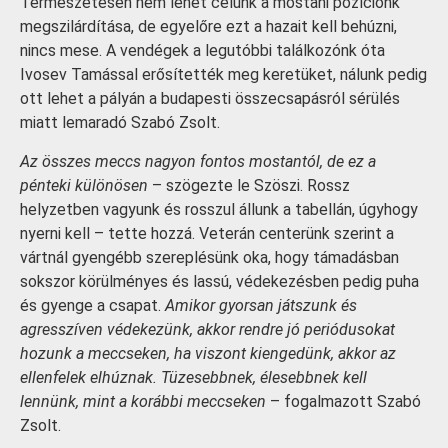
Természetesen nem lehet célunk a mostani pozíciónk
megszilárdítása, de egyelőre ezt a hazait kell behúzni,
nincs mese. A vendégek a legutóbbi találkozónk óta
Ivosev Tamással erősítették meg keretüket, nálunk pedig
ott lehet a pályán a budapesti összecsapásról sérülés
miatt lemaradó Szabó Zsolt.
Az összes meccs nagyon fontos mostantól, de ez a
pénteki különösen
– szögezte le Szöszi. Rossz
helyzetben vagyunk és rosszul állunk a tabellán, úgyhogy
nyerni kell – tette hozzá. Veterán centerünk szerint a
vártnál gyengébb szereplésünk oka, hogy támadásban
sokszor körülményes és lassú, védekezésben pedig puha
és gyenge a csapat.
Amikor gyorsan játszunk és
agresszíven védekezünk, akkor rendre jó periódusokat
hozunk a meccseken, ha viszont kiengedünk, akkor az
ellenfelek elhúznak. Tüzesebbnek, élesebbnek kell
lennünk, mint a korábbi meccseken
– fogalmazott Szabó
Zsolt.