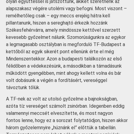
olyan együttessel is játszottunk, akiket szeretnénk az
alapszakasz végére utolérni vagy befogni. Most viszont –
remélhetőleg csak – egy meccs erejéig hátra kell
pillantanunk, hiszen a sereghajtó érkezik hozzánk
Székesfehérvárra, amely mindössze kettővel szerzett
kevesebb győzelmet nálunk. Szomorúságunkra az egykor
a legmagasabb osztályban is megforduló TF-Budapest a
kettőből az egyik sikerét pont ellenünk érte el még
Mindenszentekkor. Azon a budapesti találkozón az első
félidőben a védekezésünk, a másodikban a támadásunk
működött gyengébben, mint ahogy kellett volna és bár
volt dobásunk a végén a fordításért, vereséggel
távoztunk tőlük.
A TF-nek az volt az utolsó győzelme a bajnokságban,
azóta tíz vereséget számolt zsinórban. Idegenben eddig
valamennyi meccsét elveszítette, és most nagyon
fontos lenne, hogy ez a sorozat folytatódjon, hiszen akkor
három győzelemnyire „húznánk el” előttük a tabellán.