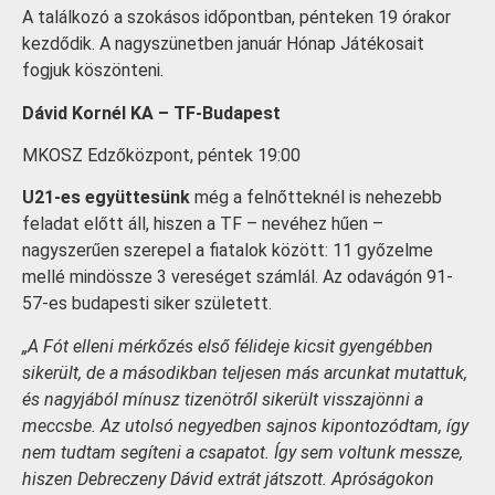
A találkozó a szokásos időpontban, pénteken 19 órakor
kezdődik. A nagyszünetben január Hónap Játékosait
fogjuk köszönteni.
Dávid Kornél KA – TF-Budapest
MKOSZ Edzőközpont, péntek 19:00
U21-es együttesünk
még a felnőtteknél is nehezebb
feladat előtt áll, hiszen a TF – nevéhez hűen –
nagyszerűen szerepel a fiatalok között: 11 győzelme
mellé mindössze 3 vereséget számlál. Az odavágón 91-
57-es budapesti siker született.
„A Fót elleni mérkőzés első félideje kicsit gyengébben
sikerült, de a másodikban teljesen más arcunkat mutattuk,
és nagyjából mínusz tizenötről sikerült visszajönni a
meccsbe. Az utolsó negyedben sajnos kipontozódtam, így
nem tudtam segíteni a csapatot. Így sem voltunk messze,
hiszen Debreczeny Dávid extrát játszott. Apróságokon