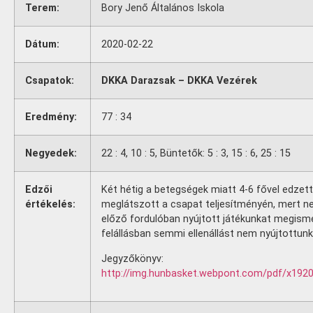
Terem:
Bory Jenő Általános Iskola
Dátum:
2020-02-22
Csapatok:
DKKA Darazsak – DKKA Vezérek
Eredmény:
77 : 34
Negyedek:
22 : 4, 10 : 5, Büntetők: 5 : 3, 15 : 6, 25 : 15
Edzői
Két hétig a betegségek miatt 4-6 fővel edzett
értékelés:
meglátszott a csapat teljesítményén, mert ne
előző fordulóban nyújtott játékunkat megismé
felállásban semmi ellenállást nem nyújtottunk
Jegyzőkönyv:
http://img.hunbasket.webpont.com/pdf/x192