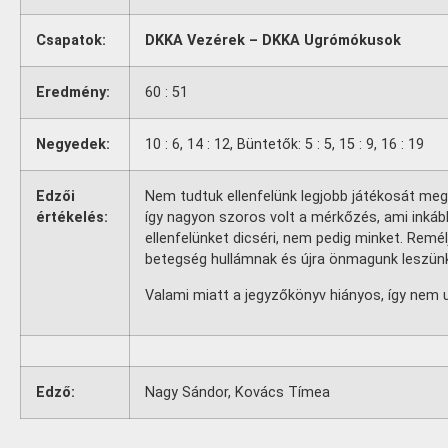
Csapatok:
DKKA Vezérek – DKKA Ugrómókusok
Eredmény:
60 : 51
Negyedek:
10 : 6, 14 : 12, Büntetők: 5 : 5, 15 : 9, 16 : 19
Edzői
Nem tudtuk ellenfelünk legjobb játékosát meg
értékelés:
így nagyon szoros volt a mérkőzés, ami inkáb
ellenfelünket dicséri, nem pedig minket. Remél
betegség hullámnak és újra önmagunk leszünk
Valami miatt a jegyzőkönyv hiányos, így nem u
Edző:
Nagy Sándor, Kovács Tímea