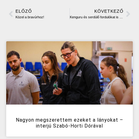
ELŐZŐ
KÖVETKEZŐ
Közel a bravúrhoz!
Kenguru és serdülő fordulókat is rendezünk a héten
Nagyon megszerettem ezeket a lányokat –
interjú Szabó-Horti Dórával