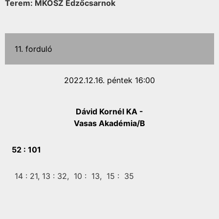
Terem: MKOSZ Edzőcsarnok
11. forduló
2022.12.16. péntek 16:00
Dávid Kornél KA -
Vasas Akadémia/B
52 :
101
14 :
21,
13 :
32,
10 :
13,
15 :
35