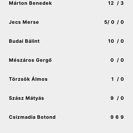
Márton Benedek
12
/ 3
Jecs Merse
5
/ 0
/ 0
Budai Bálint
10
/ 0
Mészáros Gergő
0
/ 0
Törzsök Álmos
1
/ 0
Szász Mátyás
9
/ 0
Csizmadia Botond
9
6 9