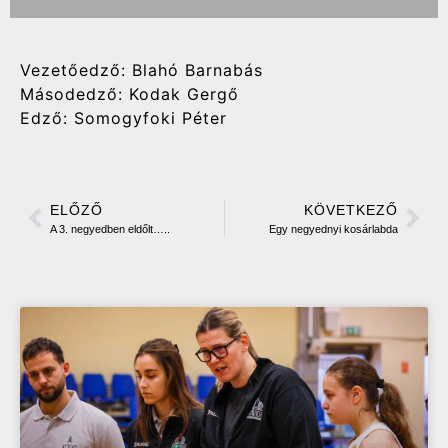
Vezetőedző: Blahó Barnabás
Másodedző: Kodak Gergő
Edző: Somogyfoki Péter
ELŐZŐ
KÖVETKEZŐ
A 3. negyedben eldőlt…..
Egy negyednyi kosárlabda