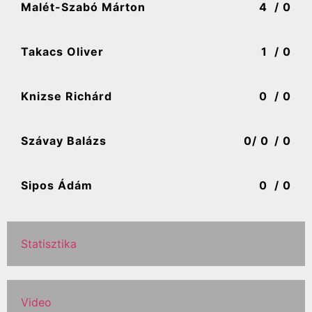
Malét-Szabó Márton
4
/ 0
Takacs Oliver
1
/ 0
Knizse Richárd
0
/ 0
Szávay Balázs
0
/ 0
/ 0
Sipos Ádám
0
/ 0
Statisztika
Video