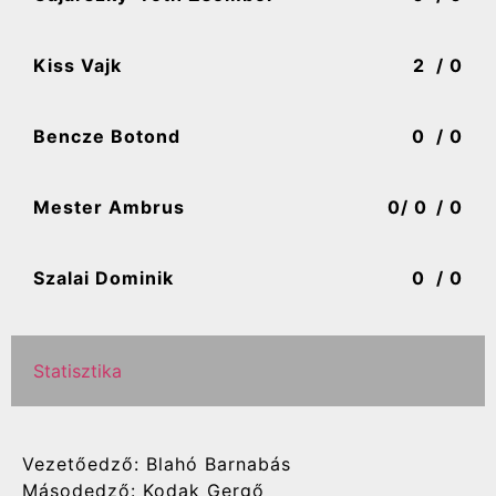
Kiss Vajk
2
/ 0
Bencze Botond
0
/ 0
Mester Ambrus
0
/ 0
/ 0
Szalai Dominik
0
/ 0
Statisztika
Vezetőedző: Blahó Barnabás
Másodedző: Kodak Gergő