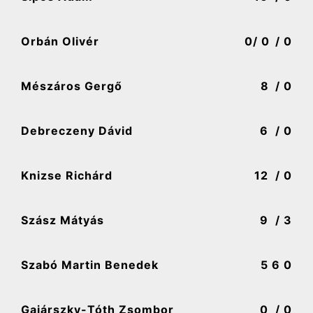
Orbán Olivér
0
/ 0
/ 0
Mészáros Gergő
8
/ 0
Debreczeny Dávid
6
/ 0
Knizse Richárd
12
/ 0
Szász Mátyás
9
/ 3
Szabó Martin Benedek
5
6 0
Gajárszky-Tóth Zsombor
0
/ 0