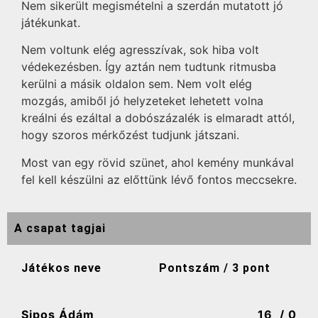
Nem sikerült megismételni a szerdán mutatott jó
játékunkat.
Nem voltunk elég agresszívak, sok hiba volt
védekezésben. Így aztán nem tudtunk ritmusba
kerülni a másik oldalon sem. Nem volt elég
mozgás, amiből jó helyzeteket lehetett volna
kreálni és ezáltal a dobószázalék is elmaradt attól,
hogy szoros mérkőzést tudjunk játszani.
Most van egy rövid szünet, ahol kemény munkával
fel kell készülni az előttünk lévő fontos meccsekre.
A csapat tagjai
Játékos neve
Pontszám / 3 pont
Sipos Ádám
16
/ 0