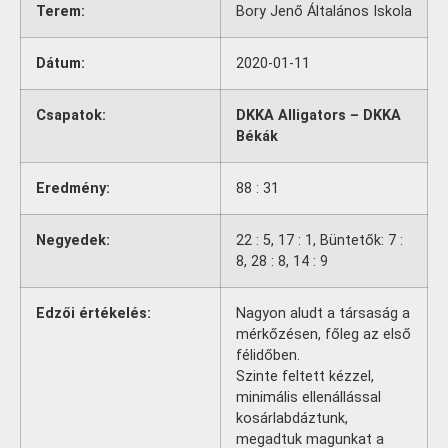
Terem:
Bory Jenő Általános Iskola
Dátum:
2020-01-11
Csapatok:
DKKA Alligators – DKKA
Békák
Eredmény:
88 : 31
Negyedek:
22 : 5, 17 : 1, Büntetők: 7 :
8, 28 : 8, 14 : 9
Edzői értékelés:
Nagyon aludt a társaság a
mérkőzésen, főleg az első
félidőben.
Szinte feltett kézzel,
minimális ellenállással
kosárlabdáztunk,
megadtuk magunkat a