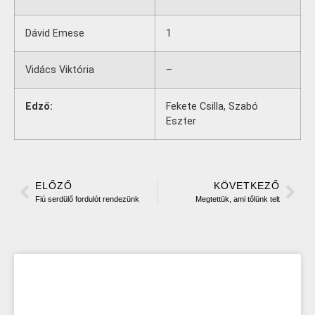
Dávid Emese
1
Vidács Viktória
–
Edző:
Fekete Csilla, Szabó
Eszter
ELŐZŐ
KÖVETKEZŐ
Fiú serdülő fordulót rendezünk
Megtettük, ami tőlünk telt