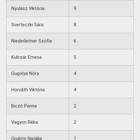
Nyulász Viktória
9
Sverteczki Sára
8
Niederleitner Szófia
6
Kulcsár Emese
5
Gugolya Nóra
4
Horváth Viktória
4
Biczó Panna
2
Vagyon Réka
2
Grubits Natália
1