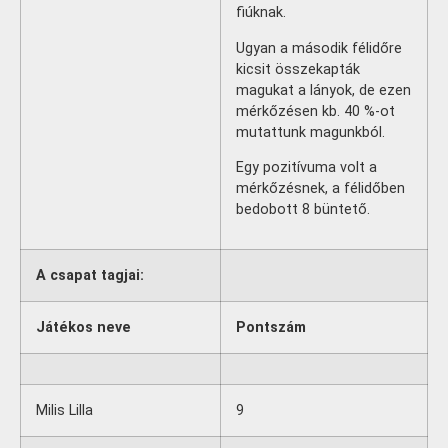
fiúknak.
Ugyan a második félidőre
kicsit összekapták
magukat a lányok, de ezen
mérkőzésen kb. 40 %-ot
mutattunk magunkból.
Egy pozitívuma volt a
mérkőzésnek, a félidőben
bedobott 8 büntető.
A csapat tagjai:
Játékos neve
Pontszám
Milis Lilla
9