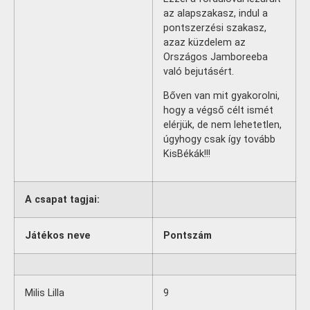
az alapszakasz, indul a
pontszerzési szakasz,
azaz küzdelem az
Országos Jamboreeba
való bejutásért.
Bőven van mit gyakorolni,
hogy a végső célt ismét
elérjük, de nem lehetetlen,
úgyhogy csak így tovább
KisBékák!!!
A csapat tagjai:
Játékos neve
Pontszám
Milis Lilla
9