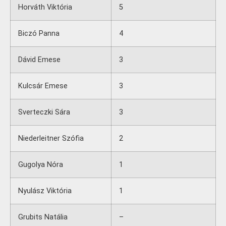
Horváth Viktória
5
Biczó Panna
4
Dávid Emese
3
Kulcsár Emese
3
Sverteczki Sára
3
Niederleitner Szófia
2
Gugolya Nóra
1
Nyulász Viktória
1
Grubits Natália
–