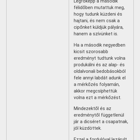
Legfőképp a második
félidőben mutattuk meg,
hogy tudunk küzdeni és
hajtani, és nem csak a
cipőnket küldjük pályára,
hanem a szívünket is.
Ha a második negyedben
kicsit szorosabb
eredményt tudtunk volna
produkálni és az alap- és
oldalvonali bedobásokból
fele annyi labdát adunk el
a mérkőzés folyamán,
akkor megcsíphettük
volna ezt a mérkőzést.
Mindezektől és az
eredménytől függetlenül
jár a dicséret a csapatnak,
jól küzdöttek.
Ezzel a fordulóval lezárult