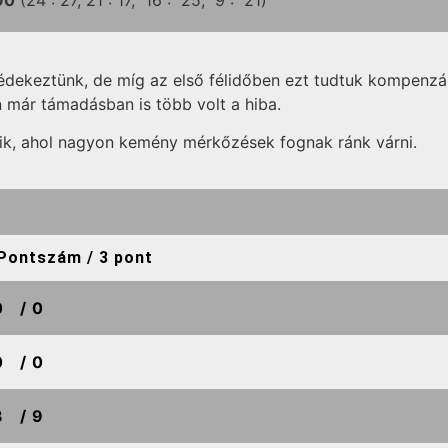
90
(24 :
27,
21 :
17,
16 :
25,
9 :
21)
keztünk, de míg az első félidőben ezt tudtuk kompenzálni
 már támadásban is több volt a hiba.
ik, ahol nagyon kemény mérkőzések fognak ránk várni.
Pontszám / 3 pont
0
/ 0
0
/ 0
3
/ 9