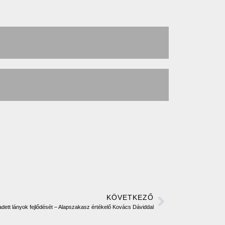
KÖVETKEZŐ
kadett lányok fejlődését – Alapszakasz értékelő Kovács Dáviddal