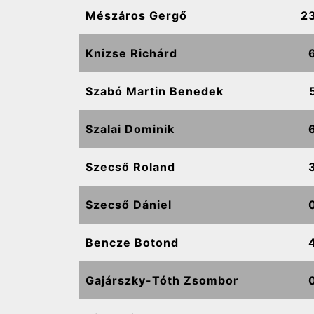
Mészáros Gergő
2
Knizse Richárd
Szabó Martin Benedek
Szalai Dominik
Szecső Roland
Szecső Dániel
Bencze Botond
Gajárszky-Tóth Zsombor