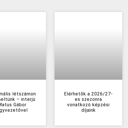
mális létszámon
Elérhetők a 2026/27-
eltünk – interjú
es szezonra
Matus Gábor
vonatkozó képzési
gyvezetővel
díjaink