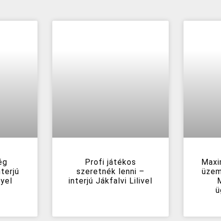
ég
Profi játékos
Maxi
terjú
szeretnék lenni –
üzem
yel
interjú Jákfalvi Lilivel
ü