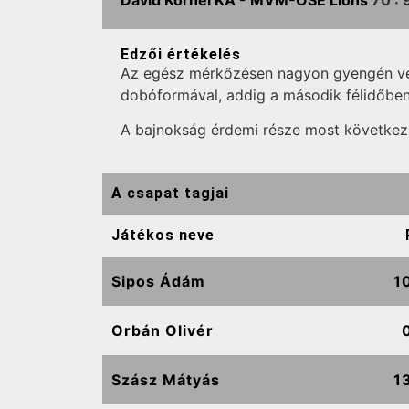
Dávid Kornél KA -
MVM-OSE Lions
70 :
Edzői értékelés
Az egész mérkőzésen nagyon gyengén véde
dobóformával, addig a második félidőben
A bajnokság érdemi része most következ
A csapat tagjai
Játékos neve
Sipos Ádám
1
Orbán Olivér
Szász Mátyás
1