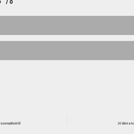
0
/ 0
 szerepléséről
Jó látni a 