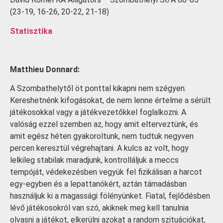
(23-19, 16-26, 20-22
, 21-18)
Statisztika
Matthieu Donnard:
A Szombathelytől öt ponttal kikapni nem szégyen.
Kereshetnénk kifogásokat, de nem lenne értelme a sérült
játékosokkal vagy a játékvezetőkkel foglalkozni. A
valóság ezzel szemben az, hogy amit elterveztünk, és
amit egész héten gyakoroltunk, nem tudtuk negyven
percen keresztül végrehajtani. A kulcs az volt, hogy
lelkileg stabilak maradjunk, kontrolláljuk a meccs
tempóját, védekezésben vegyük fel fizikálisan a harcot
egy-egyben és a lepattanókért, aztán támadásban
használjuk ki a magassági fölényünket. Fiatal, fejlődésben
lévő játékosokról van szó, akiknek meg kell tanulnia
olvasni a játékot, elkerülni azokat a random szituációkat,