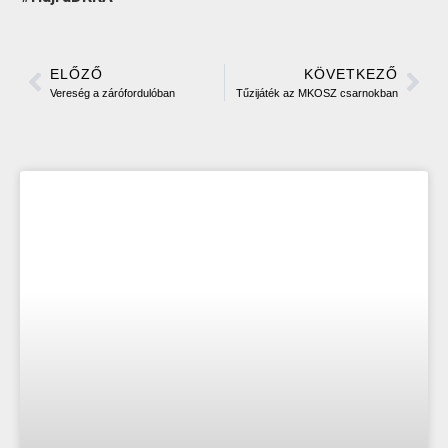
ELŐZŐ
KÖVETKEZŐ
Vereség a zárófordulóban
Tűzijáték az MKOSZ csarnokban