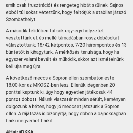
amik csak frusztrációt és rengeteg hibát szülnek. Sajnos
ebből túl sokat vétettünk, hogy feltörjük a stabilan játszó
Szombathelyt.
A második félidőben túl sok egy-egy helyzetet
vesztettünk el, és mellé támadásban rossz dobásokat
választottunk: 18/42 kétpontos, 7/20 hárompontos és 13
büntetőt is kihagytunk. A mérkőzés tanulsága, hogy ha
egyszer valami bevált és működik, akkor azt ismételnünk
kell újra meg újra.
A következő meccs a Sopron ellen szombaton este
18:00-kor az MKOSZ-ben lesz. Ellenük idegenben 20
ponttal kaptunk ki, úgy hogy egyetlen játékosuk 44
pontot dobott. Nálunk visszatér minden sérült, keményen
dolgozunk a héten, hogy jó meccset játszunk a Sopron
ellen. A rájátszás is bizonyítja, hogy ebben a bajnokságban
bárki megverhet bárkit.
#HajráDKKA