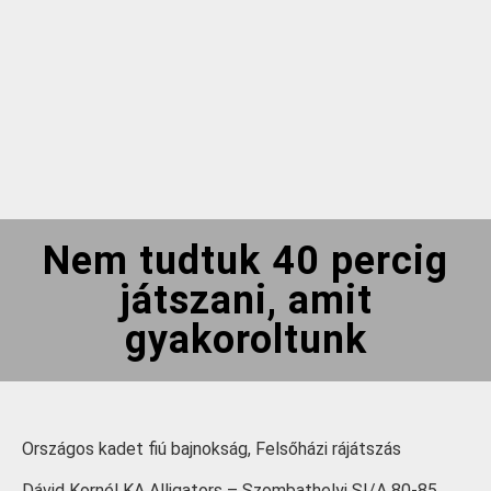
Nem tudtuk 40 percig
játszani, amit
gyakoroltunk
Országos kadet fiú bajnokság, Felsőházi rájátszás
Dávid Kornél KA Alligators – Szombathelyi SI/A 80-85