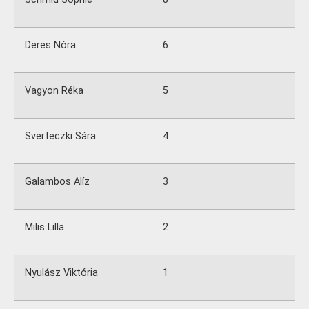
Deres Nóra
6
Vagyon Réka
5
Sverteczki Sára
4
Galambos Alíz
3
Milis Lilla
2
Nyulász Viktória
1