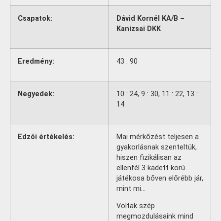
Csapatok:
Dávid Kornél KA/B –
Kanizsai DKK
Eredmény:
43 : 90
Negyedek:
10 : 24, 9 : 30, 11 : 22, 13 :
14
Edzői értékelés:
Mai mérkőzést teljesen a
gyakorlásnak szenteltük,
hiszen fizikálisan az
ellenfél 3 kadett korú
játékosa bőven előrébb jár,
mint mi…
Voltak szép
megmozdulásaink mind