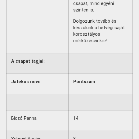
csapat, mind egyéni
szinten is.
Dolgozunk tovább és
készülünk a hétvégi saját
korosztályos
mérkőzéseinkre!
A csapat tagjai:
Játékos neve
Pontszám
Biczó Panna
14
Schmid Sophie
8