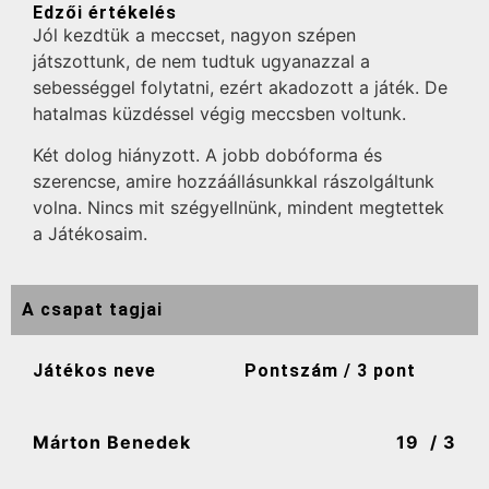
Edzői értékelés
Jól kezdtük a meccset, nagyon szépen
játszottunk, de nem tudtuk ugyanazzal a
sebességgel folytatni, ezért akadozott a játék. De
hatalmas küzdéssel végig meccsben voltunk.
Két dolog hiányzott. A jobb dobóforma és
szerencse, amire hozzáállásunkkal rászolgáltunk
volna. Nincs mit szégyellnünk, mindent megtettek
a Játékosaim.
A csapat tagjai
Játékos neve
Pontszám / 3 pont
Márton Benedek
19
/ 3