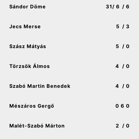
Sándor Döme
31
/ 6
/ 6
Jecs Merse
5
/ 3
Szász Mátyás
5
/ 0
Törzsök Álmos
4
/ 0
Szabó Martin Benedek
4
/ 0
Mészáros Gergő
0
6 0
Malét-Szabó Márton
2
/ 0