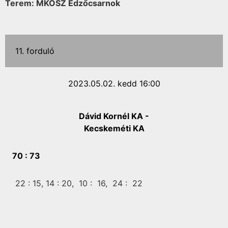
Terem: MKOSZ Edzőcsarnok
11. forduló
2023.05.02. kedd 16:00
Dávid Kornél KA -
Kecskeméti KA
70 :
73
22 :
15,
14 :
20,
10 :
16,
24 :
22