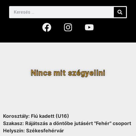
Nincs mit szégyellni
Korosztály: Fiú kadett (U16)
Szakasz: Rájátszás a döntőbe jutásért "Fehér" csoport
Helyszín: Székesfehérvár