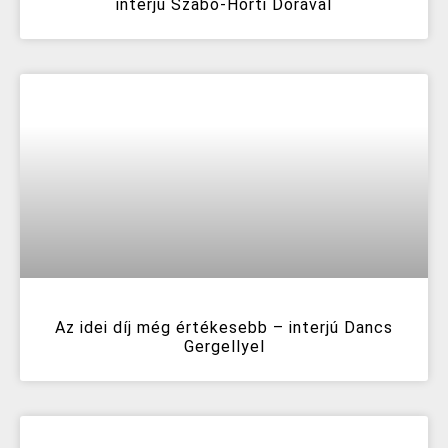
interjú Szabó-Horti Dórával
Az idei díj még értékesebb – interjú Dancs
Gergellyel