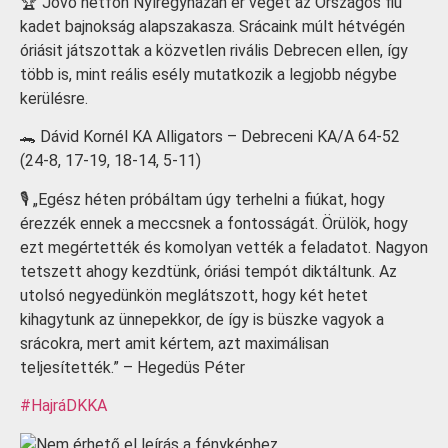
🏆
Jövő hétfőn Nyíregyházán ér véget az Országos fiú
kadet bajnokság alapszakasza. Srácaink múlt hétvégén
óriásit játszottak a közvetlen rivális Debrecen ellen, így
több is, mint reális esély mutatkozik a legjobb négybe
kerülésre.
🐊
Dávid Kornél KA Alligators – Debreceni KA/A 64-52
(24-8, 17-19, 18-14, 5-11)
🎙
„Egész héten próbáltam úgy terhelni a fiúkat, hogy
érezzék ennek a meccsnek a fontosságát. Örülök, hogy
ezt megértették és komolyan vették a feladatot. Nagyon
tetszett ahogy kezdtünk, óriási tempót diktáltunk. Az
utolsó negyedünkön meglátszott, hogy két hetet
kihagytunk az ünnepekkor, de így is büszke vagyok a
srácokra, mert amit kértem, azt maximálisan
teljesítették.” – Hegedüs Péter
#
HajráDKKA