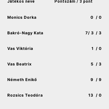
Játékos neve
Pontszám / 3 pont
Monics Dorka
0
/ 0
Bakró-Nagy Kata
7
/ 3
/ 3
Vas Viktória
1
/ 0
Vas Beatrix
5
/ 3
Németh Enikő
9
/ 9
Rozsics Teodóra
13
/ 0