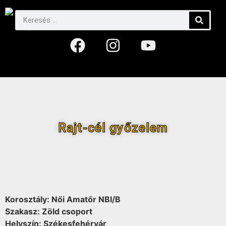
Rajt-cél győzelem
Korosztály: Női Amatőr NBI/B
Szakasz: Zöld csoport
Helyszín: Székesfehérvár