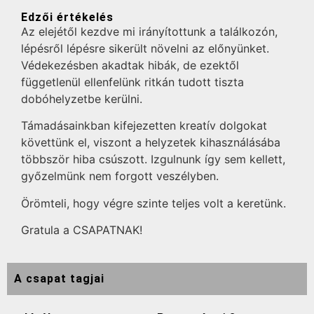
Edzői értékelés
Az elejétől kezdve mi irányítottunk a találkozón,
lépésről lépésre sikerült növelni az előnyünket.
Védekezésben akadtak hibák, de ezektől
függetlenül ellenfelünk ritkán tudott tiszta
dobóhelyzetbe kerülni.
Támadásainkban kifejezetten kreatív dolgokat
követtünk el, viszont a helyzetek kihasználásába
többször hiba csúszott. Izgulnunk így sem kellett,
győzelmünk nem forgott veszélyben.
Örömteli, hogy végre szinte teljes volt a keretünk.
Gratula a CSAPATNAK!
A csapat tagjai