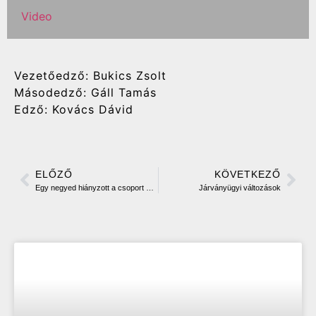
Video
Vezetőedző: Bukics Zsolt
Másodedző: Gáll Tamás
Edző: Kovács Dávid
ELŐZŐ
KÖVETKEZŐ
Egy negyed hiányzott a csoport elsőséghez
Járványügyi változások