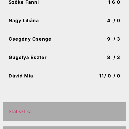
Szőke Fanni
1
6 0
Nagy Liliána
4
/ 0
Csegény Csenge
9
/ 3
Gugolya Eszter
8
/ 3
Dávid Mia
11
/ 0
/ 0
Statisztika