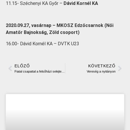
11.15- Széchenyi KA Győr –
Dávid Kornél KA
2020.09.27, vasárnap – MKOSZ Edzőcsarnok (Női
Amatőr Bajnokság, Zöld csoport)
16.00- Dávid Kornél KA – DVTK U23
ELŐZŐ
KÖVETKEZŐ
Fiatal csapattal a felsőházi selejtezőben
Vereség a nyitányon