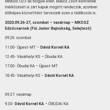
Miskolc U23-as hölgyei ellen. Bukics Zsolt keretének
mérkőzését is zárt kapuk mögött rendezzük, azonban
élőképes közvetítést tervezünk ezen a találkozón is.
2020.09.26-27, szombat – vasárnap – MKOSZ
Edzőcsarnok (Fiú Junior Bajnokság, Selejtező)
09.26. szombat
11.00- Újpest-MT –
Dávid Kornél KA
12.45- Vásárhelyi KS – Óbudai KA
17.00- Óbudai KA – Újpest-MT
18.45- Vásárhelyi KS –
Dávid Kornél KA
09.27. vasárnap
9.30-
Dávid Kornél KA
– ÓBUDAI KA