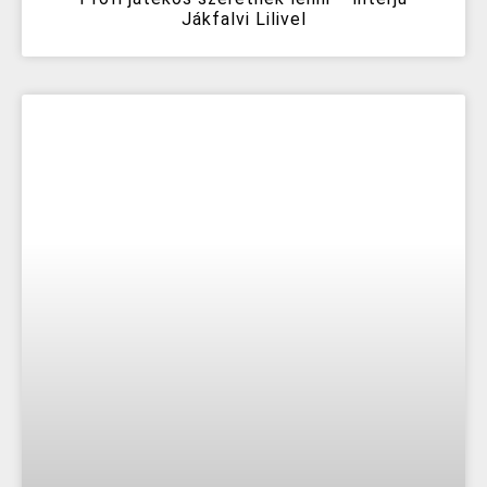
Jákfalvi Lilivel