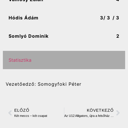
Hódis Ádám
3
/ 3
/ 3
Somlyó Dominik
2
Statisztika
Vezetőedző: Somogyfoki Péter
ELŐZŐ
KÖVETKEZŐ
Két meccs – két csapat
Az U12 Alligators, újra a felsőház „A” csoportjában folytatja