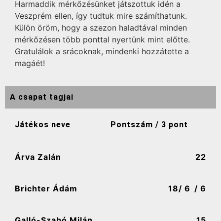
Harmaddik mérkőzésünket játszottuk idén a
Veszprém ellen, így tudtuk mire számíthatunk.
Külön öröm, hogy a szezon haladtával minden
mérkőzésen több ponttal nyertünk mint előtte.
Gratulálok a srácoknak, mindenki hozzátette a
magáét!
A csapat tagjai
Játékos neve
Pontszám / 3 pont
Árva Zalán
22
Brichter Ádám
18
/ 6
/ 6
Galló-Szabó Milán
15