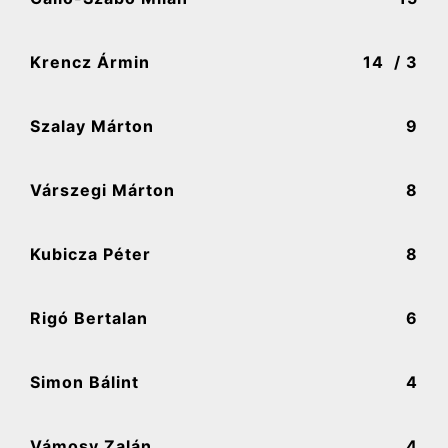
Krencz Ármin
14
/ 3
Szalay Márton
9
Várszegi Márton
8
Kubicza Péter
8
Rigó Bertalan
6
Simon Bálint
4
Vámosy Zalán
4