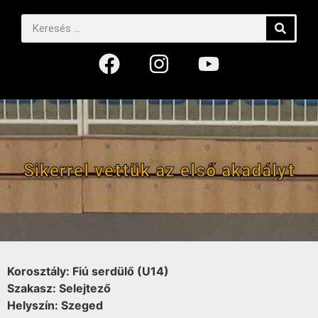
Sikerrel vettük az első akadályt
Korosztály: Fiú serdülő (U14)
Szakasz: Selejtező
Helyszín: Szeged