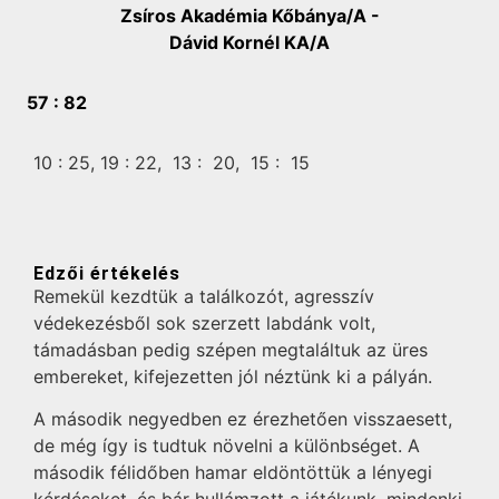
Zsíros Akadémia Kőbánya/A -
Dávid Kornél KA/A
57 :
82
10 :
25,
19 :
22,
13 :
20,
15 :
15
Edzői értékelés
Remekül kezdtük a találkozót, agresszív
védekezésből sok szerzett labdánk volt,
támadásban pedig szépen megtaláltuk az üres
embereket, kifejezetten jól néztünk ki a pályán.
A második negyedben ez érezhetően visszaesett,
de még így is tudtuk növelni a különbséget. A
második félidőben hamar eldöntöttük a lényegi
kérdéseket, és bár hullámzott a játékunk, mindenki