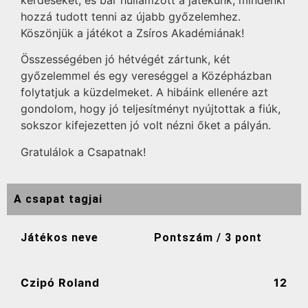
hozzá tudott tenni az újabb győzelemhez.
Köszönjük a játékot a Zsíros Akadémiának!
Összességében jó hétvégét zártunk, két
győzelemmel és egy vereséggel a Középházban
folytatjuk a küzdelmeket. A hibáink ellenére azt
gondolom, hogy jó teljesítményt nyújtottak a fiúk,
sokszor kifejezetten jó volt nézni őket a pályán.
Gratulálok a Csapatnak!
A csapat tagjai
Játékos neve
Pontszám / 3 pont
Czipó Roland
12