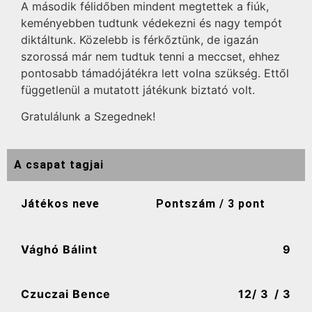
A második félidőben mindent megtettek a fiúk,
keményebben tudtunk védekezni és nagy tempót
diktáltunk. Közelebb is férkőztünk, de igazán
szorossá már nem tudtuk tenni a meccset, ehhez
pontosabb támadójátékra lett volna szükség. Ettől
függetlenül a mutatott játékunk biztató volt.
Gratulálunk a Szegednek!
A csapat tagjai
Játékos neve
Pontszám / 3 pont
Vághó Bálint
9
Czuczai Bence
12
/ 3
/ 3