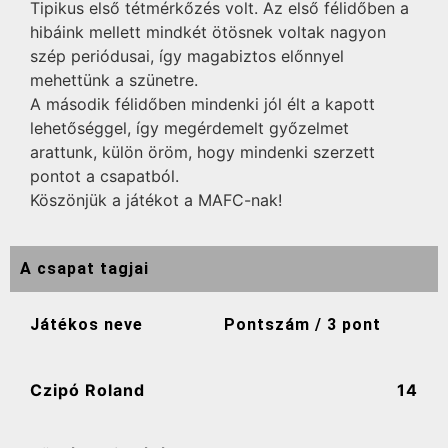
Tipikus első tétmérkőzés volt. Az első félidőben a
hibáink mellett mindkét ötösnek voltak nagyon
szép periódusai, így magabiztos előnnyel
mehettünk a szünetre.
A második félidőben mindenki jól élt a kapott
lehetőséggel, így megérdemelt győzelmet
arattunk, külön öröm, hogy mindenki szerzett
pontot a csapatból.
Köszönjük a játékot a MAFC-nak!
A csapat tagjai
Játékos neve
Pontszám / 3 pont
Czipó Roland
14