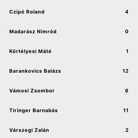
Czipó Roland
4
Madarász Nimród
0
Körtélyesi Máté
1
Barankovics Balázs
12
Vámosi Zsombor
6
Tiringer Barnabás
11
Várszegi Zalán
2