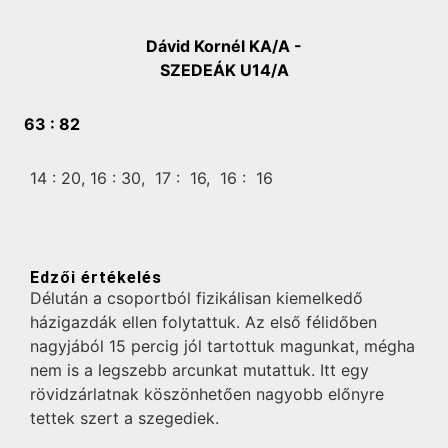
Dávid Kornél KA/A -
SZEDEÁK U14/A
63 :
82
14 :
20,
16 :
30,
17 :
16,
16 :
16
Edzői értékelés
Délután a csoportból fizikálisan kiemelkedő
házigazdák ellen folytattuk. Az első félidőben
nagyjából 15 percig jól tartottuk magunkat, mégha
nem is a legszebb arcunkat mutattuk. Itt egy
rövidzárlatnak köszönhetően nagyobb előnyre
tettek szert a szegediek.