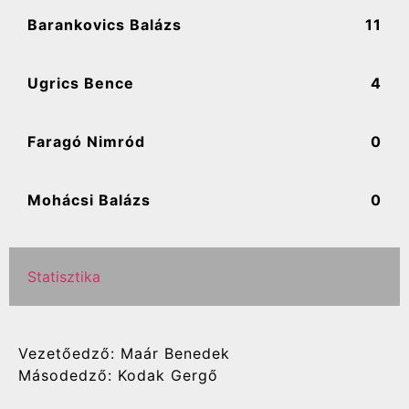
Barankovics Balázs
11
Ugrics Bence
4
Faragó Nimród
0
Mohácsi Balázs
0
Statisztika
Vezetőedző: Maár Benedek
Másodedző: Kodak Gergő