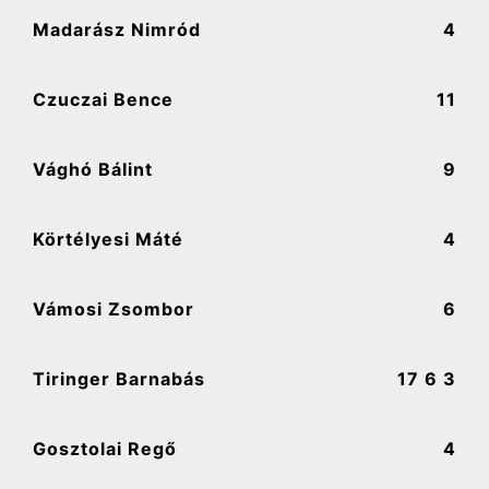
Madarász Nimród
4
Czuczai Bence
11
Vághó Bálint
9
Körtélyesi Máté
4
Vámosi Zsombor
6
Tiringer Barnabás
17
6 3
Gosztolai Regő
4