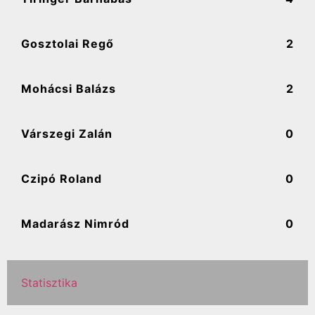
Gosztolai Regő
2
Mohácsi Balázs
2
Várszegi Zalán
0
Czipó Roland
0
Madarász Nimród
0
Statisztika