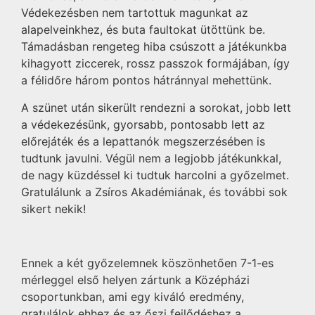
Védekezésben nem tartottuk magunkat az
alapelveinkhez, és buta faultokat ütöttünk be.
Támadásban rengeteg hiba csúszott a játékunkba
kihagyott ziccerek, rossz passzok formájában, így
a félidőre három pontos hátránnyal mehettünk.
A szünet után sikerült rendezni a sorokat, jobb lett
a védekezésünk, gyorsabb, pontosabb lett az
előrejáték és a lepattanók megszerzésében is
tudtunk javulni. Végül nem a legjobb játékunkkal,
de nagy küzdéssel ki tudtuk harcolni a győzelmet.
Gratulálunk a Zsíros Akadémiának, és további sok
sikert nekik!
Ennek a két győzelemnek köszönhetően 7-1-es
mérleggel első helyen zártunk a Középházi
csoportunkban, ami egy kiváló eredmény,
gratulálok ehhez és az őszi fejlődéshez a