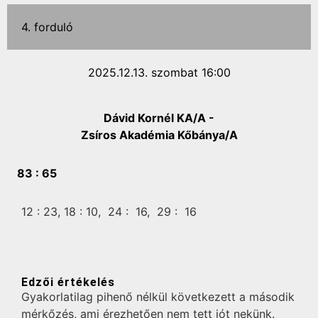
4. forduló
2025.12.13. szombat 16:00
Dávid Kornél KA/A -
Zsíros Akadémia Kőbánya/A
83 :
65
12 :
23,
18 :
10,
24 :
16,
29 :
16
Edzői értékelés
Gyakorlatilag pihenő nélkül következett a második
mérkőzés, ami érezhetően nem tett jót nekünk.