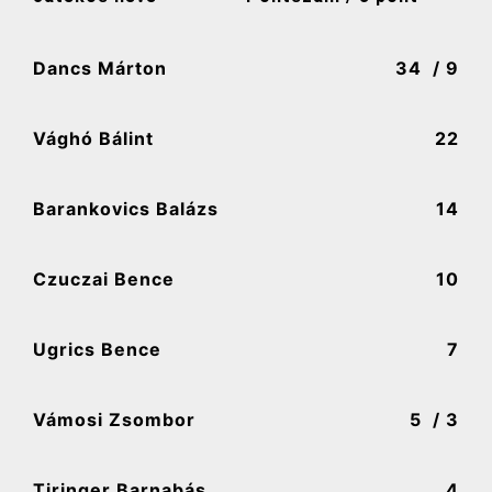
Dancs Márton
34
/ 9
Vághó Bálint
22
Barankovics Balázs
14
Czuczai Bence
10
Ugrics Bence
7
Vámosi Zsombor
5
/ 3
Tiringer Barnabás
4