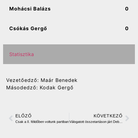
Mohácsi Balázs
0
Csókás Gergő
0
Statisztika
Vezetőedző: Maár Benedek
Másodedző: Kodak Gergő
ELŐZŐ
KÖVETKEZŐ
Csak a II. félidőben voltunk partiban
Válogatott összetartáson járt Debreczeny Dávid