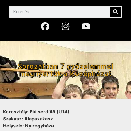
Sorozatban 7 győzelemmel
megnyertük a Középházat
Korosztály: Fiú serdülő (U14)
Szakasz: Alapszakasz
Helyszín: Nyiregyháza