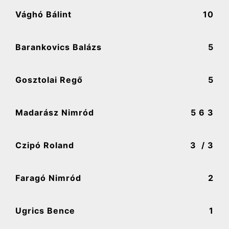
Vághó Bálint
10
Barankovics Balázs
5
Gosztolai Regő
5
Madarász Nimród
5
6 3
Czipó Roland
3
/ 3
Faragó Nimród
2
Ugrics Bence
1