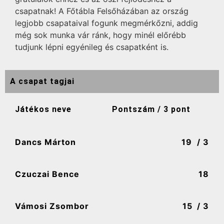
csapatnak! A Főtábla Felsőházában az ország
legjobb csapataival fogunk megmérkőzni, addig
még sok munka vár ránk, hogy minél előrébb
tudjunk lépni egyénileg és csapatként is.
A csapat tagjai
Játékos neve
Pontszám / 3 pont
Dancs Márton
19
/ 3
Czuczai Bence
18
Vámosi Zsombor
15
/ 3