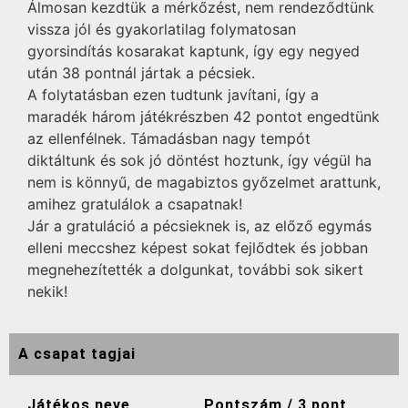
Álmosan kezdtük a mérkőzést, nem rendeződtünk
vissza jól és gyakorlatilag folymatosan
gyorsindítás kosarakat kaptunk, így egy negyed
után 38 pontnál jártak a pécsiek.
A folytatásban ezen tudtunk javítani, így a
maradék három játékrészben 42 pontot engedtünk
az ellenfélnek. Támadásban nagy tempót
diktáltunk és sok jó döntést hoztunk, így végül ha
nem is könnyű, de magabiztos győzelmet arattunk,
amihez gratulálok a csapatnak!
Jár a gratuláció a pécsieknek is, az előző egymás
elleni meccshez képest sokat fejlődtek és jobban
megnehezítették a dolgunkat, további sok sikert
nekik!
A csapat tagjai
Játékos neve
Pontszám / 3 pont